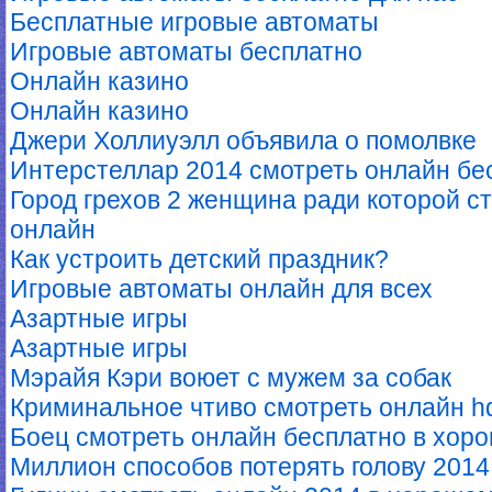
Бесплатные игровые автоматы
Игровые автоматы бесплатно
Онлайн казино
Онлайн казино
Джери Холлиуэлл объявила о помолвке
Интерстеллар 2014 смотреть онлайн бе
Город грехов 2 женщина ради которой с
онлайн
Как устроить детский праздник?
Игровые автоматы онлайн для всех
Азартные игры
Азартные игры
Мэрайя Кэри воюет с мужем за собак
Криминальное чтиво смотреть онлайн hd
Боец смотреть онлайн бесплатно в хор
Миллион способов потерять голову 2014