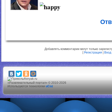
Отв
Добавлять комментарии могут только зарегис
[
Регистрация
|
Вход
fisnyak.ru
«Развлекательный портал» © 2010-2026
Используются технологии
uCoz