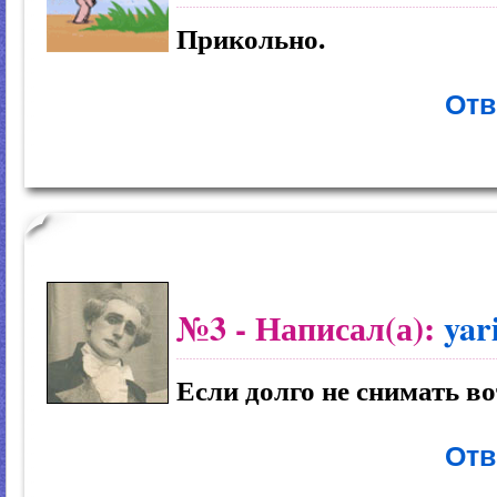
Прикольно.
Отв
№3
- Написал(а):
yar
Если долго не снимать во
Отв