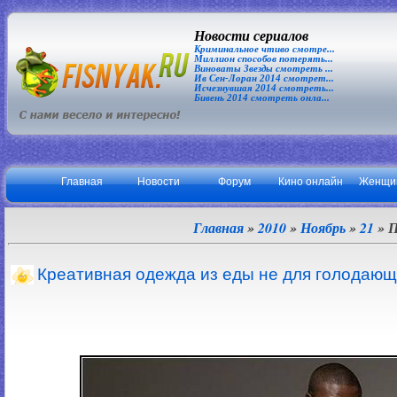
Новости сериалов
Криминальное чтиво смотре...
Миллион способов потерять...
Виноваты Звезды смотреть ...
Ив Сен-Лоран 2014 смотрет...
Исчезнувшая 2014 смотреть...
Бивень 2014 смотреть онла...
Главная
Новости
Форум
Кино онлайн
Женщи
Главная
»
2010
»
Ноябрь
»
21
» П
Креативная одежда из еды не для голодаю