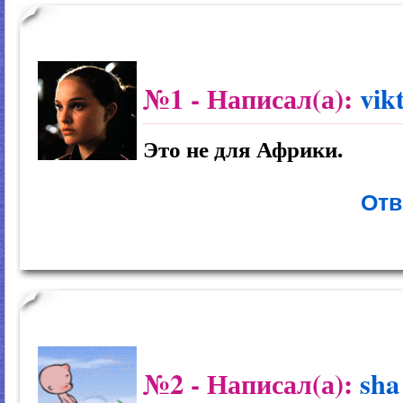
№1
- Написал(а):
vik
Это не для Африки.
Отв
№2
- Написал(а):
sha