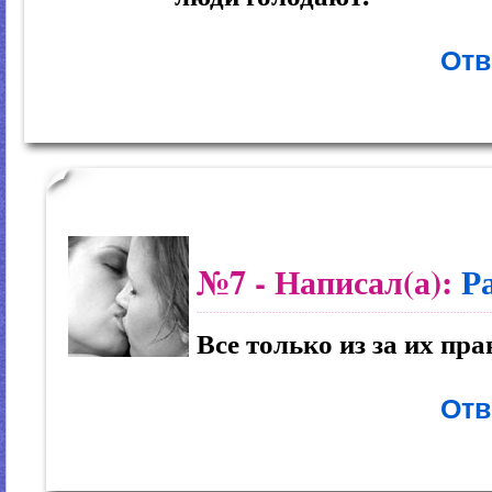
Отв
№7
- Написал(а):
Р
Все только из за их пра
Отв