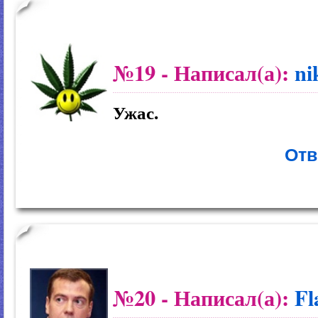
№19
- Написал(а):
ni
Ужас.
Отв
№20
- Написал(а):
Fl