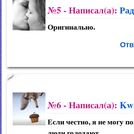
№5
- Написал(а):
Рад
Оригинально.
Отв
№6
- Написал(а):
Kw
Если честно, я не могу п
люди голодают.