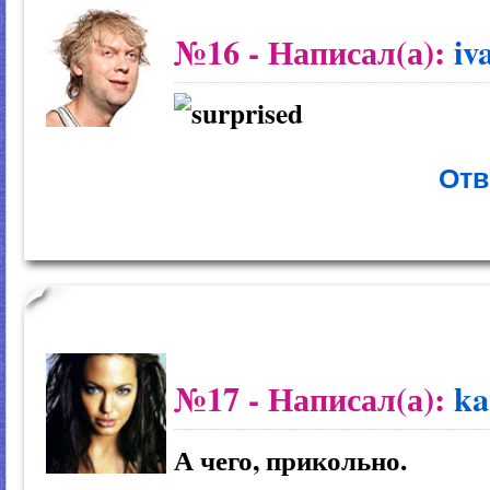
№16
- Написал(а):
iv
Отв
№17
- Написал(а):
ka
А чего, прикольно.