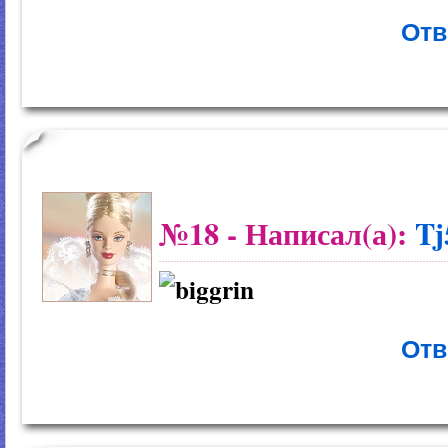
Отв
№18
- Написал(а):
T
Отв