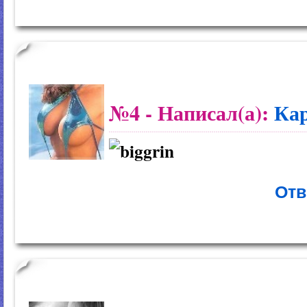
№4
- Написал(а):
Ка
Отв