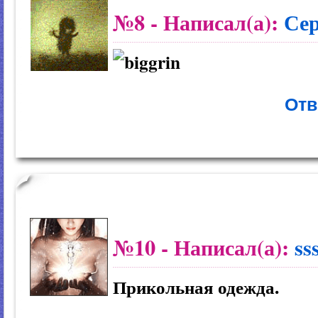
№8
- Написал(а):
Се
Отв
№10
- Написал(а):
ss
Прикольная одежда.