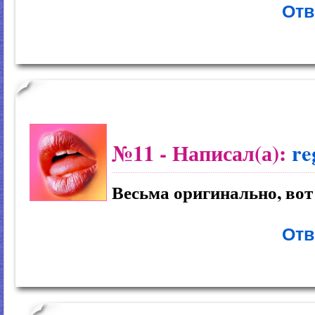
Отв
№11
- Написал(а):
re
Весьма оригинально, вот
Отв