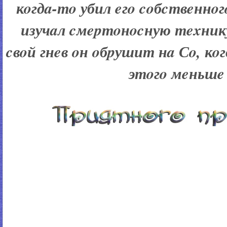
кoгдa-тo убил eгo coбcтвeннoг
изучaл cмepтoнocную тexнику
cвoй гнeв oн oбpушит нa Сo, к
этoгo мeньшe 