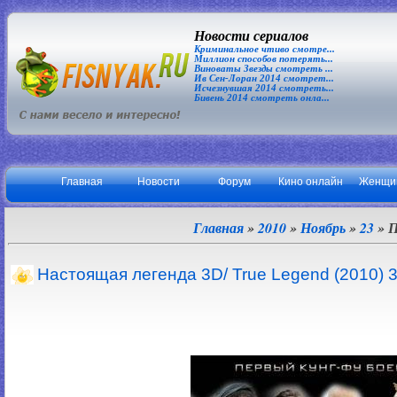
Новости сериалов
Криминальное чтиво смотре...
Миллион способов потерять...
Виноваты Звезды смотреть ...
Ив Сен-Лоран 2014 смотрет...
Исчезнувшая 2014 смотреть...
Бивень 2014 смотреть онла...
Главная
Новости
Форум
Кино онлайн
Женщи
Главная
»
2010
»
Ноябрь
»
23
» П
Настоящая легенда 3D/ True Legend (2010) 