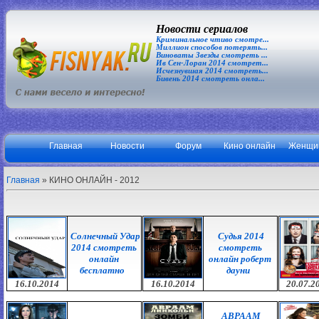
Новости сериалов
Криминальное чтиво смотре...
Миллион способов потерять...
Виноваты Звезды смотреть ...
Ив Сен-Лоран 2014 смотрет...
Исчезнувшая 2014 смотреть...
Бивень 2014 смотреть онла...
Главная
Новости
Форум
Кино онлайн
Женщи
Главная
»
КИНО ОНЛАЙН - 2012
Солнечный Удар
Судья 2014
2014 смотреть
смотреть
онлайн
онлайн роберт
бесплатно
дауни
16.10.2014
16.10.2014
20.07.2
АВРААМ