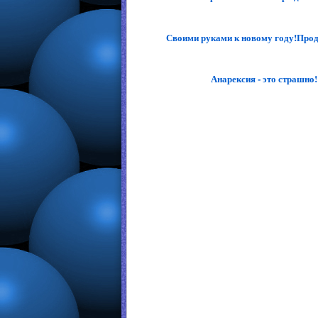
Своими руками к новому году!Продо
Анарексия - это страшно!