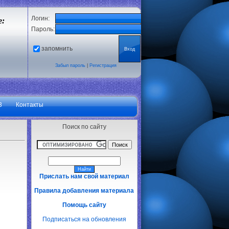
Логин:
е:
Пароль:
запомнить
Забыл пароль
|
Регистрация
3
Контакты
Поиск по сайту
Прислать нам свой материал
Правила добавления материала
Помощь сайту
Подписаться на обновления