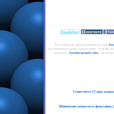
Все материалы, представленные на сайте
fisn
выставляется в целях ознакомления. Если Вы об
связаться с
Администрацией сайта
. Это касае
Существует 13 знак зодиак
Шпионские хитрости от фокусника Д