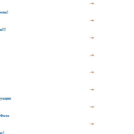
фона!
!!!
рукции
!Фото
ас!