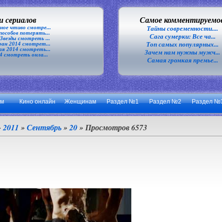
 сериалов
Самое комментируемо
ное чтиво смотре...
Тайны современности....
особов потерять...
Сага сумерки: Все ча...
везды смотреть ...
Топ самых популярных...
ан 2014 смотрет...
я 2014 смотреть...
Зачем нам нужны мужч...
4 смотреть онла...
Самая громкая премье...
ум
Кино онлайн
Женщинам
Раздел №1
Раздел №2
Раздел №
»
2011
»
Сентябрь
»
20
» Просмотров 6573