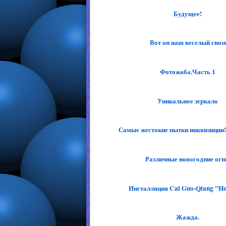
Будущее!
Вот он наш веселый гном
Фотожаба.Часть 1
Уникальное зеркало
Самые жестокие пытки инквизиции!Н
Различные новогодние огн
Инсталляция Cai Guo-Qiang "H
Жажда.