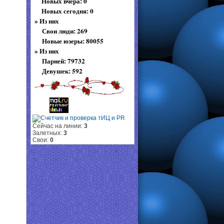
Новых вчера: 0
Новых сегодня: 0
»
Из них
Свои люди: 269
Новые юзеры: 80055
»
Из них
Парней: 79732
Девушек: 592
Сейчас на линии:
3
Залетных:
3
Свои:
0