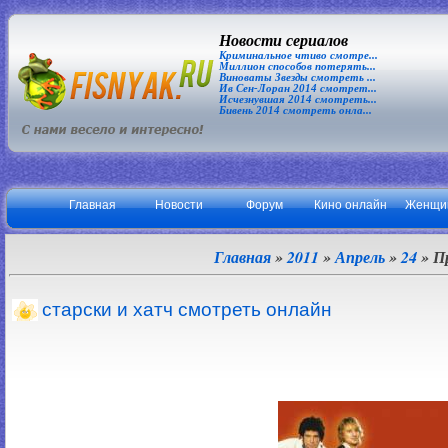
Новости сериалов
Криминальное чтиво смотре...
Миллион способов потерять...
Виноваты Звезды смотреть ...
Ив Сен-Лоран 2014 смотрет...
Исчезнувшая 2014 смотреть...
Бивень 2014 смотреть онла...
Главная
Новости
Форум
Кино онлайн
Женщи
Главная
»
2011
»
Апрель
»
24
» П
старски и хатч смотреть онлайн