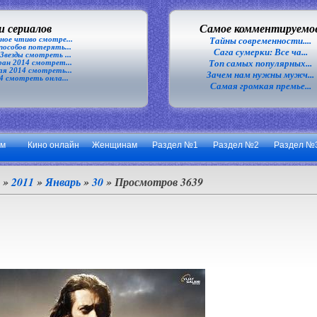
 сериалов
Самое комментируемо
ное чтиво смотре...
Тайны современности....
особов потерять...
Сага сумерки: Все ча...
везды смотреть ...
Топ самых популярных...
ан 2014 смотрет...
я 2014 смотреть...
Зачем нам нужны мужч...
4 смотреть онла...
Самая громкая премье...
ум
Кино онлайн
Женщинам
Раздел №1
Раздел №2
Раздел №
»
2011
»
Январь
»
30
» Просмотров 3639