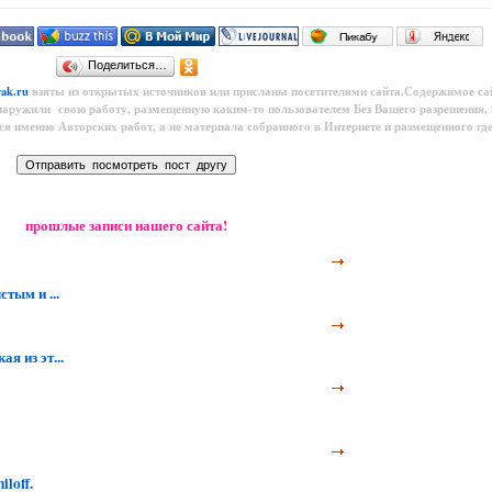
Поделиться…
yak.ru
взяты из открытых источников или присланы посетителями сайта.Содержимое са
наружили свою работу, размещенную каким-то пользователем
Без Вашего разрешения,
тся именно Авторских работ, а не материала собранного в Интернете и размещенного где
прошлые записи нашего сайта!
тым и ...
я из эт...
loff.