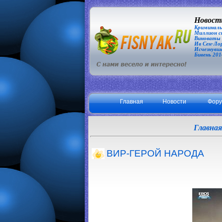
Новости
Криминаль
Миллион сп
Виноваты З
Ив Сен-Лор
Исчезнувша
Бивень 201
Главная
Новости
Фор
Главная
ВИР-ГЕРОЙ НАРОДА