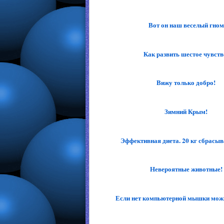
Вот он наш веселый гном
Как развить шестое чувств
Вижу только добро!
Зимний Крым!
Эффективная диета. 20 кг сбрасыва
Невероятные животные!
Если нет компьютерной мышки можно