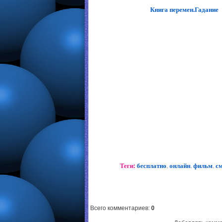
Книга перемен.Гадание
Теги:
бесплатно
,
онлайн
,
фильм
,
с
Всего комментариев
:
0