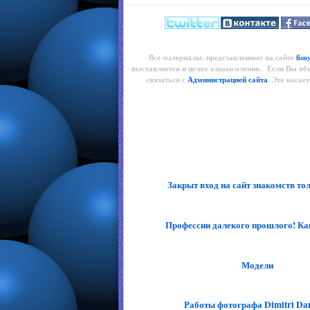
Все материалы, представленные на сайте
fisn
выставляется в целях ознакомления. Если Вы об
связаться с
Администрацией сайта
. Это касае
Закрыт вход на сайт знакомств толс
Профессии далекого прошлого! Кака
Модели
Работы фотографа Dimitri Dani