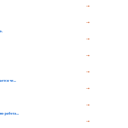
о.
ется че...
 работа...