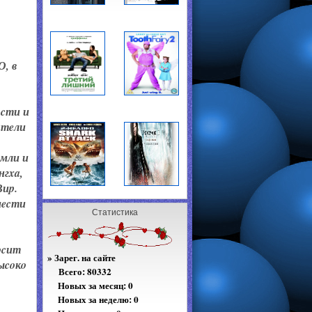
О, в
ocти и
aтeли
eмли и
нгxa,
Виp.
мecти
Статистика
ocит
»
Зарег. на сайте
ыcoкo
Всего:
80332
Новых за месяц: 0
Новых за неделю: 0