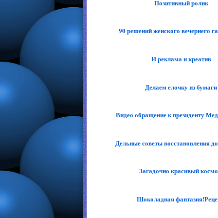
Позитивный ролик
90 решений женского вечернего г
И реклама и креатив
Делаем елочку из бумаги
Видео обращение к президенту Медв
Дельные советы восстановления дов
Загадочно красивый космо
Шоколадная фантазия!Реце