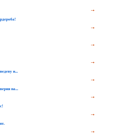
ардероба!
едеву и...
ерия на...
с!
пт.