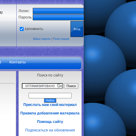
Логин:
е:
Пароль:
запомнить
Забыл пароль
|
Регистрация
3
Контакты
Поиск по сайту
Прислать нам свой материал
Правила добавления материала
Помощь сайту
Подписаться на обновления