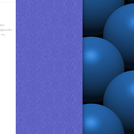
йта
 просьба
-то.