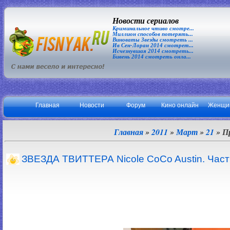
Новости сериалов
Криминальное чтиво смотре...
Миллион способов потерять...
Виноваты Звезды смотреть ...
Ив Сен-Лоран 2014 смотрет...
Исчезнувшая 2014 смотреть...
Бивень 2014 смотреть онла...
Главная
Новости
Форум
Кино онлайн
Женщи
Главная
»
2011
»
Март
»
21
» П
ЗВЕЗДА ТВИТТЕРА Nicole CoCo Austin. Част