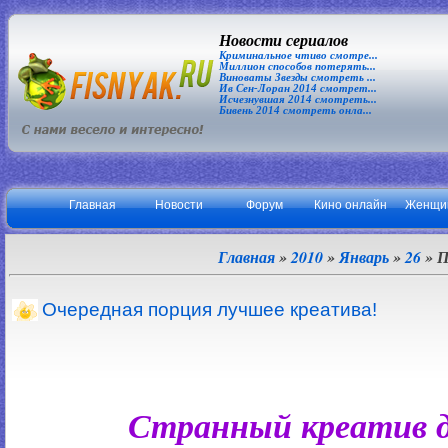
Новости сериалов
Криминальное чтиво смотре...
Миллион способов потерять...
Виноваты Звезды смотреть ...
Ив Сен-Лоран 2014 смотрет...
Исчезнувшая 2014 смотреть...
Бивень 2014 смотреть онла...
Главная
Новости
Форум
Кино онлайн
Женщи
Главная
»
2010
»
Январь
»
26
» П
Очередная порция лучшее креатива!
Странный креатив 