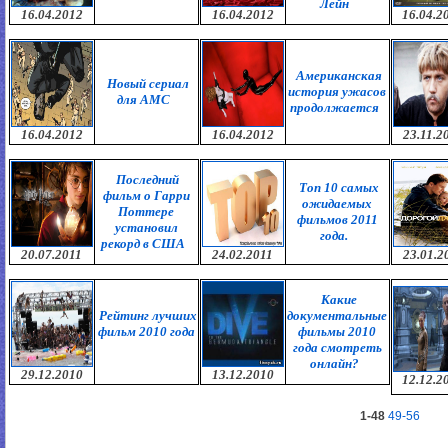
Лейн
16.04.2012
16.04.2012
16.04.2
Американская
Новый сериал
история ужасов
для AMC
продолжается
16.04.2012
16.04.2012
23.11.2
Последний
Топ 10 самых
фильм о Гарри
ожидаемых
Поттере
фильмов 2011
установил
года.
рекорд в США
20.07.2011
24.02.2011
23.01.2
Какие
Рейтинг лучших
документальные
фильм 2010 года
фильмы 2010
года смотреть
онлайн?
29.12.2010
13.12.2010
12.12.2
1-48
49-56