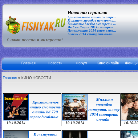
Новости сериалов
Криминальное чтиво смотре...
Миллион способов потерять...
Виноваты Звезды смотреть ...
Ив Сен-Лоран 2014 смотрет...
Исчезнувшая 2014 смотреть...
Бивень 2014 смотреть онла...
Главная
Новости
Форум
Кино онлайн
Женщи
Главная
»
КИНО НОВОСТИ
Миллион
Криминальное
способов
чтиво смотреть
потерять голову
онлайн hd 720
2014 смотреть
перевод гоблина
онлайн
19.10.2014
19.10.2014
16.10.2
Исчезнувшая