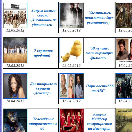
Запуск нового
Увеличились
сезона
показатели двух
«Дневников» не
реалити-шоу
удивителен
12.05.2012
12.05.2012
12.05.2
50 лучших
7 сериалов
мотивирующих
продлят!
фильмов.
12.05.2012
02.05.2012
16.04.2
Две актрисы из
Парк-авеню 666
сериала
на ABC.
«Декстер»
16.04.2012
16.04.2012
16.04.2
Кэтрин
Телевидение
Мейфеир
отправляется в
возвращается
ад
на Вистерия