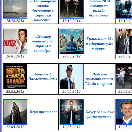
2014 смотреть
Бивень 2014
онлайн
смотреть
бесплатно в
онлайн
хорошем
бесплатно
качестве
16.10.2014
16.10.2014
16.10.2
Декстер
Хранилище 13»
вернется на
и «Эврика» уже
экраны в
в эфире
сентября
20.07.2012
29.05.2012
29.05.2
Бригада 2:
Лидером
Наследник» 2011
проката стали
"Люди в черном
29.05.2012
29.05.2012
29.05.2
Игра престолов
Хаусу больше не
нужна трость
12.05.2012
12.05.2012
12.05.2