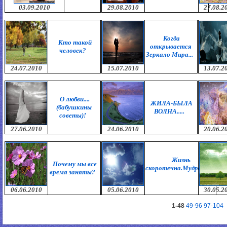
03.09.2010
29.08.2010
27.08.2
Когда
Кто такой
открывается
человек?
Зеркало Мира...
24.07.2010
15.07.2010
13.07.2
О любви....
ЖИЛА-БЫЛА
(бабушкины
ВОЛНА.....
советы)!
27.06.2010
24.06.2010
20.06.2
Жизнь
Почему мы все
скоротечна.Мудрость!
время заняты?
06.06.2010
05.06.2010
30.05.2
1-48
49-96
97-104