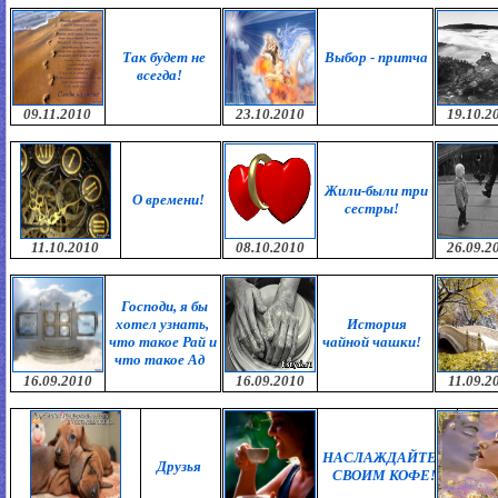
Так будет не
Выбор - притча
всегда!
09.11.2010
23.10.2010
19.10.2
Жили-были три
О времени!
сестры!
11.10.2010
08.10.2010
26.09.2
Господи, я бы
хотел узнать,
История
что такое Рай и
чайной чашки!
что такое Ад
16.09.2010
16.09.2010
11.09.2
НАСЛАЖДАЙТЕСЬ
Друзья
СВОИМ КОФЕ!