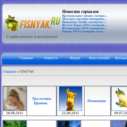
Новости сериалов
Криминальное чтиво смотре...
Миллион способов потерять...
Виноваты Звезды смотреть ...
Ив Сен-Лоран 2014 смотрет...
Исчезнувшая 2014 смотреть...
Бивень 2014 смотреть онла...
Главная
Новости
Форум
Кино онлайн
Женщи
Главная
»
ПРИТЧИ
Три гостьи.
Понимание
Притча
28.08.2011
21.08.2011
09.07.2