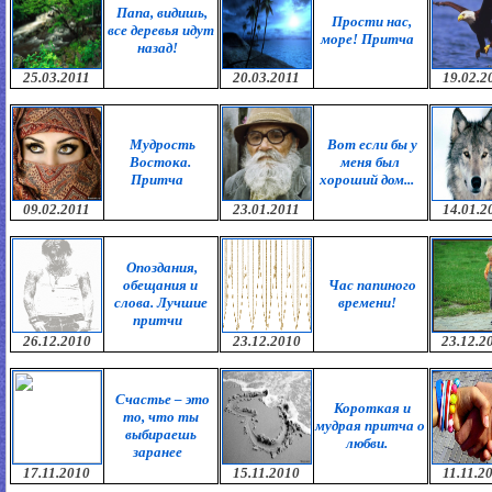
Папа, видишь,
Прости нас,
все деревья идут
море! Притча
назад!
25.03.2011
20.03.2011
19.02.2
Мудрость
Вот если бы у
Востока.
меня был
Притча
хороший дом...
09.02.2011
23.01.2011
14.01.2
Опоздания,
обещания и
Час папиного
слова. Лучшие
времени!
притчи
26.12.2010
23.12.2010
23.12.2
Счастье – это
Короткая и
то, что ты
мудрая притча о
выбираешь
любви.
заранее
17.11.2010
15.11.2010
11.11.2