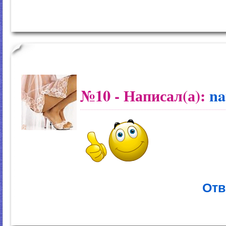
№10
- Написал(а):
na
Отв