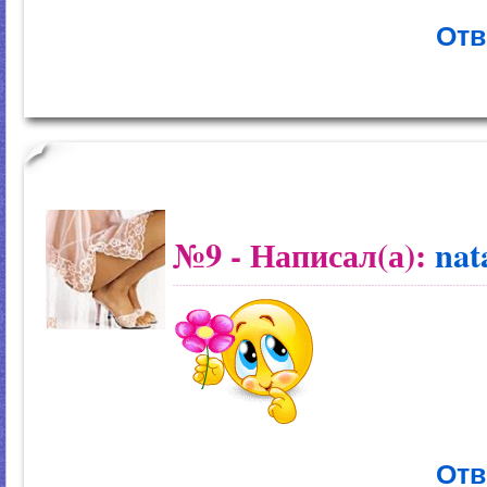
Отв
№9
- Написал(а):
nat
Отв