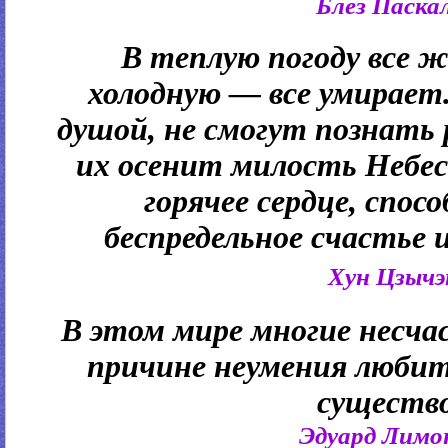
Блез Паска
В теплую погоду все ж
холодную — все умирает.
душой, не смогут познать 
их осенит милость Небес.
горячее сердце, спос
беспредельное счастье 
Хун Цзычэ
В этом мире многие несча
причине неумения любит
существо
Эдуард Лимо