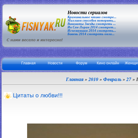
Новости сериалов
Криминальное чтиво смотре...
Миллион способов потерять...
Виноваты Звезды смотреть ...
Ив Сен-Лоран 2014 смотрет...
Исчезнувшая 2014 смотреть...
Бивень 2014 смотреть онла...
Главная
Новости
Форум
Кино онлайн
Женщи
Главная
»
2010
»
Февраль
»
27
» 
Цитаты о любви!!!