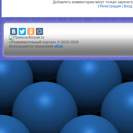
Добавлять комментарии могут только зарегис
[
Регистрация
|
Вход
fisnyak.ru
«Развлекательный портал» © 2010-2026
Используются технологии
uCoz