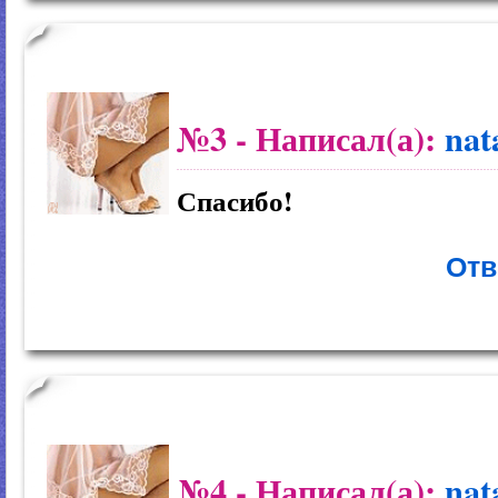
№3
- Написал(а):
nat
Спасибо!
Отв
№4
- Написал(а):
nat