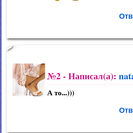
Отв
№2
- Написал(а):
nat
А то...)))
Отв