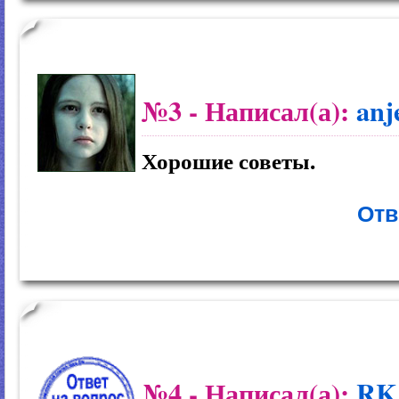
№3
- Написал(а):
anj
Хорошие советы.
Отв
№4
- Написал(а):
RK