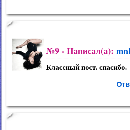
№9
- Написал(а):
mn
Классный пост. спасибо.
Отв