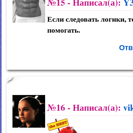
№15
- Написал(а):
Y3
Если следовать логики, 
помогать.
Отв
№16
- Написал(а):
vi