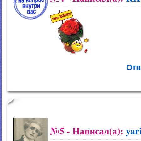
Отв
№5
- Написал(а):
yar