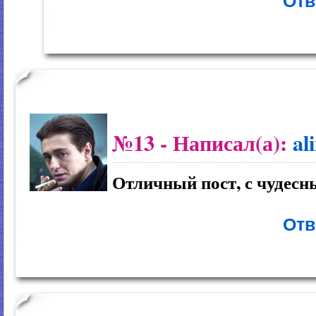
Отв
№13
- Написал(а):
al
Отличный пост, с чудесн
Отв