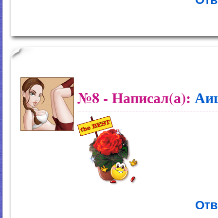
№8
- Написал(а):
Аи
Отв