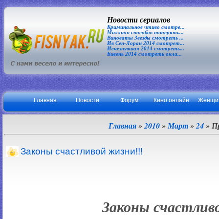
Новости сериалов
Криминальное чтиво смотре...
Миллион способов потерять...
Виноваты Звезды смотреть ...
Ив Сен-Лоран 2014 смотрет...
Исчезнувшая 2014 смотреть...
Бивень 2014 смотреть онла...
Главная
Новости
Форум
Кино онлайн
Женщи
Главная
»
2010
»
Март
»
24
» П
Законы счастливой жизни!!!
Законы счастлив