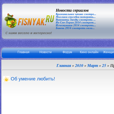
Новости сериалов
Криминальное чтиво смотре...
Миллион способов потерять...
Виноваты Звезды смотреть ...
Ив Сен-Лоран 2014 смотрет...
Исчезнувшая 2014 смотреть...
Бивень 2014 смотреть онла...
Главная
Новости
Форум
Кино онлайн
Женщи
Главная
»
2010
»
Март
»
25
» П
Об умение любить!