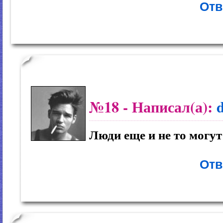
Отв
№18
- Написал(а):
Люди еще и не то могу
Отв