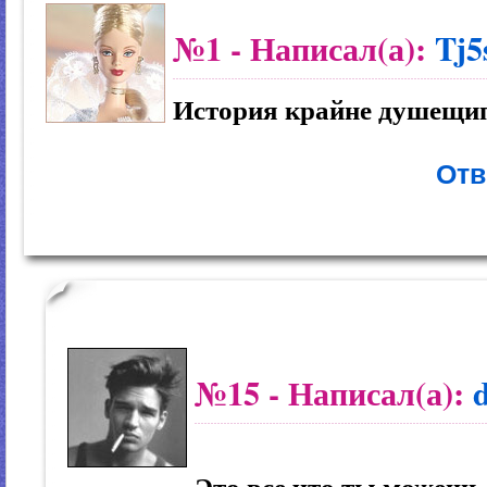
№1
- Написал(а):
Tj
История крайне душещип
Отв
№15
- Написал(а):
Это все что ты можешь