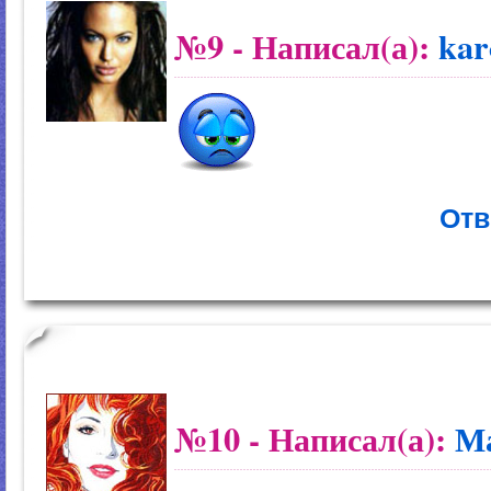
№9
- Написал(а):
kar
Отв
№10
- Написал(а):
М