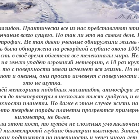
рмагидон. Практически все из нас представляют эт
нчание всего сущего. Но так ли это на самом деле
трофах. Не так давно ученные обнаружили жизнь в
 была обнаружена на рекордной глубине около
100
сть в своё время облетела все телеканалы мира. Н
 на землю упадёт огромный метеорит, в 10 раз круп
то с поверхности земли исчезнет вся жизнь. Но н
ют и океаны, они просто исчезнут с поверхности 
это не шутка.
ёй метеорита подобных масштабов, атмосфера зе
я до температуры в несколько тысяч градусов, и вс
рхности планеты. Но даже в этом случае жизнь на
 что твердые породы планеты прогреются примерн
километра
, не более.
ли этот пост, то путём не сложных умозаключен
0 километровой глубине бактерии выживут. Затем,
они поднимутся на поверхность и через много лет