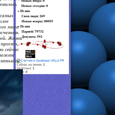
Новых вчера: 0
довилось
Новых сегодня: 0
»
Из них
 самых
Свои люди: 269
олее
Новые юзеры: 80055
»
Из них
ого мира
Парней: 79732
исчезнет.
Девушек: 592
ной. Жизнь
 просто,
о сейчас
 может
о меньшей
Сейчас на линии:
1
Залетных:
1
Свои:
0