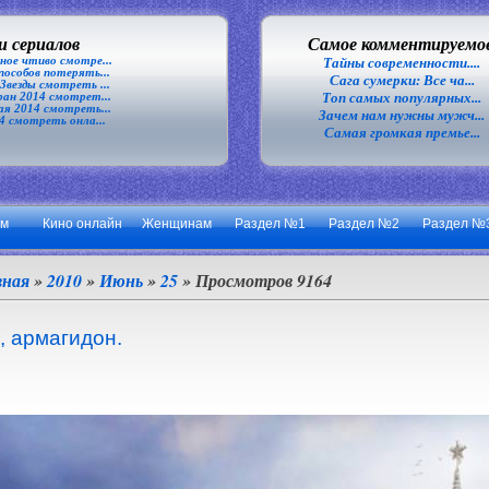
 сериалов
Самое комментируемо
ное чтиво смотре...
Тайны современности....
особов потерять...
Сага сумерки: Все ча...
везды смотреть ...
Топ самых популярных...
ан 2014 смотрет...
я 2014 смотреть...
Зачем нам нужны мужч...
4 смотреть онла...
Самая громкая премье...
ум
Кино онлайн
Женщинам
Раздел №1
Раздел №2
Раздел №
вная
»
2010
»
Июнь
»
25
» Просмотров 9164
, армагидон.