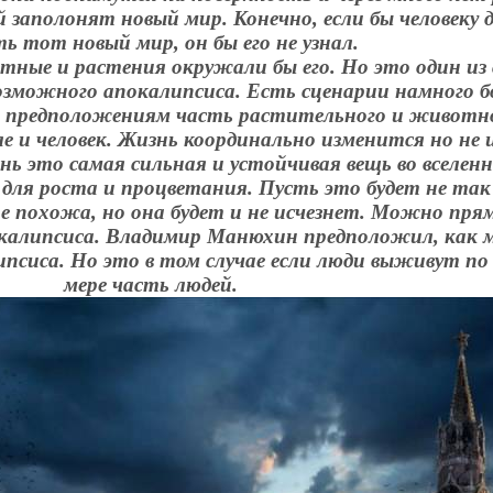
заполонят новый мир. Конечно, если бы человеку 
ть тот новый мир, он бы его не узнал.
ные и растения окружали бы его. Но это один из
озможного апокалипсиса. Есть сценарии намного б
 предположениям часть растительного и животн
 и человек. Жизнь координально изменится но не 
ь это самая сильная и устойчивая вещь во вселен
для роста и процветания. Пусть это будет не так
не похожа, но она будет и не исчезнет. Можно прям
покалипсиса. Владимир Манюхин предположил, как
ипсиса. Но это в том случае если люди выживут п
мере часть людей.