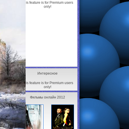
This feature is for Premium users
only!
Интересное
This feature is for Premium users
only!
Фильмы онлайн 2012