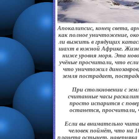
Апокалипсис, конец света, а
как полное уничтожение, око
ли выжить в грядущих катас
шахт в южной Африке. Жизнь
ниже уровня моря. Эта ново
учёные просчитали, что если
что уничтожил динозавров, 
земля пострадает, пострада
При столкновении с земл
считанные часы раскалитс
просто испарится с пове
останется, просчитали,
Если вы внимательно чита
человек поймёт, что на 1
планета остынет, наверняка 