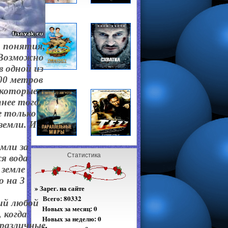
и понятия,
. Возможно
 одной из
00 метров
екоторые
нее того,
е только
земли. И
мли за
Статистика
я вода
 земле
о на
3
»
Зарег. на сайте
Всего:
80332
ий любой
Новых за месяц: 0
 когда
Новых за неделю: 0
 различные