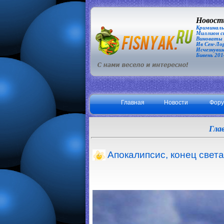
Новости
Криминаль
Миллион сп
Виноваты З
Ив Сен-Лор
Исчезнувша
Бивень 201
Главная
Новости
Фор
Гла
Апокалипсис, конец света