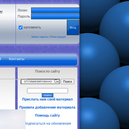
Логин:
е:
Пароль:
запомнить
Забыл пароль
|
Регистрация
3
Контакты
Поиск по сайту
Прислать нам свой материал
Правила добавления материала
Помощь сайту
Подписаться на обновления