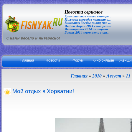
Новости сериалов
Криминальное чтиво смотре...
Миллион способов потерять...
Виноваты Звезды смотреть ...
Ив Сен-Лоран 2014 смотрет...
Исчезнувшая 2014 смотреть...
Бивень 2014 смотреть онла...
Главная
Новости
Форум
Кино онлайн
Женщи
Главная
»
2010
»
Август
»
11
Мой отдых в Хорватии!