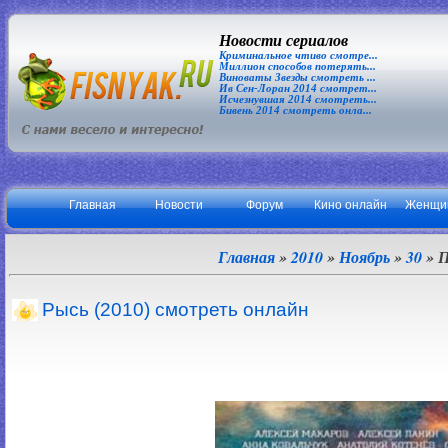
Новости сериалов
Криминальное чтиво смотре...
Миллион способов потерять...
Виноваты Звезды смотреть ...
Ив Сен-Лоран 2014 смотрет...
Исчезнувшая 2014 смотреть...
Бивень 2014 смотреть онла...
Главная
Новости
Форум
Кино онлайн
Женщи
Главная
»
2010
»
Ноябрь
»
30
» П
Рысь (2010) смотреть онлайн