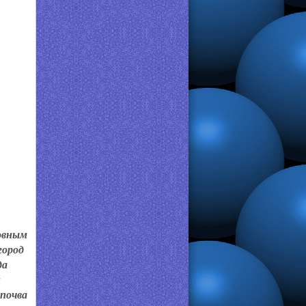
новным
город
да
й
почва