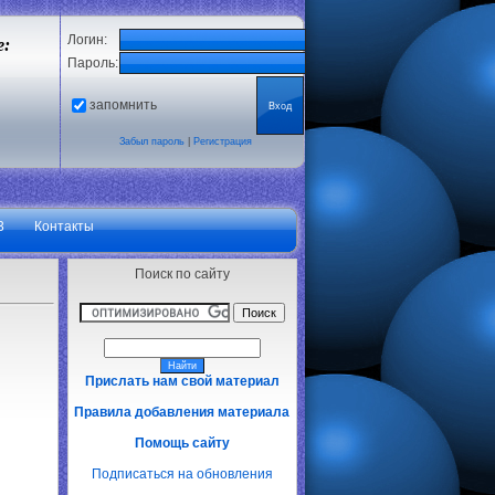
Логин:
е:
Пароль:
запомнить
Забыл пароль
|
Регистрация
3
Контакты
Поиск по сайту
Прислать нам свой материал
Правила добавления материала
Помощь сайту
Подписаться на обновления