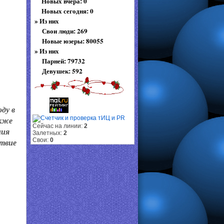
Новых вчера: 0
Новых сегодня: 0
»
Из них
Свои люди: 269
Новые юзеры: 80055
»
Из них
Парней: 79732
Девушек: 592
ду в
акже
Сейчас на линии:
2
ния
Залетных:
2
Свои:
0
ствие