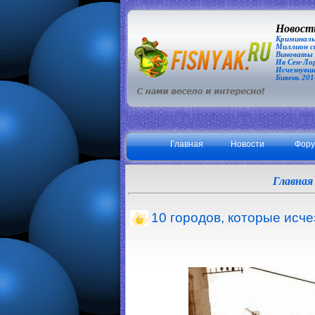
Новости
Криминаль
Миллион сп
Виноваты З
Ив Сен-Лор
Исчезнувша
Бивень 201
Главная
Новости
Фор
Главная
10 городов, которые исче