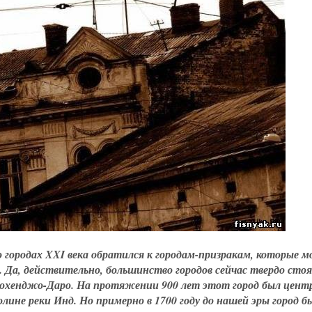
о городах XXI века обратился к городам-призракам, которые м
. Да, действительно, большинство городов сейчас твердо сто
 Мохенджо-Даро. На протяжении 900 лет этот город был цент
лине реки Инд. Но примерно в 1700 году до нашей эры город б