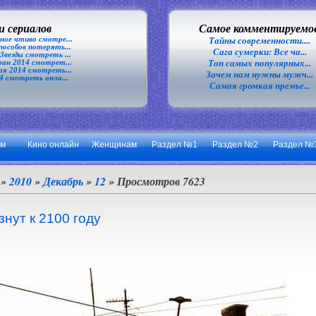
 сериалов
Самое комментируемо
ное чтиво смотре...
Тайны современности....
особов потерять...
Сага сумерки: Все ча...
везды смотреть ...
Топ самых популярных...
ан 2014 смотрет...
я 2014 смотреть...
Зачем нам нужны мужч...
4 смотреть онла...
Самая громкая премье...
ум
Кино онлайн
Женщинам
Раздел №1
Раздел №2
Раздел №
»
2010
»
Декабрь
»
12
» Просмотров 7623
знут к 2100 году