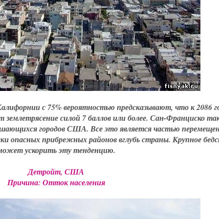
алифорнии с 75% вероятностью предсказывают, что к 2086 го
т землетрясение силой 7 баллов или более. Сан-Франциско т
ьшающихся городов США. Все это является частью перемеще
ески опасных прибрежных районов вглубь страны. Крупное бед
может ускорить эту тенденцию.
Детройт, США
Причина: Отток населения