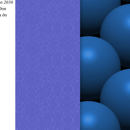
о 2030
дов
 до