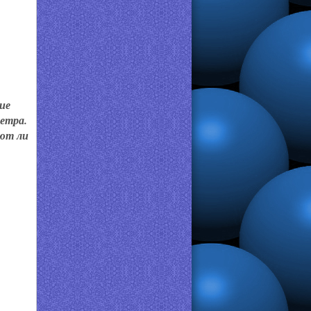
ие
метра.
ают ли