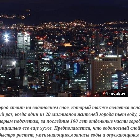
Город стоит на водоносном слое, который также является ос
раз, когда один из 20 миллионов жителей города пьет воду, 
торым подсчетам, за последние 100 лет отдельные части горо
нциально все еще хуже. Предполагается, что водоносный сло
быстро растет, уменьшающиеся запасы воды и опускающаяся 