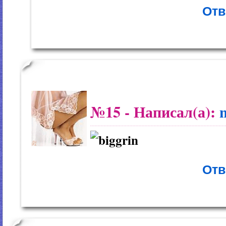
Отв
№15
- Написал(а):
Отв