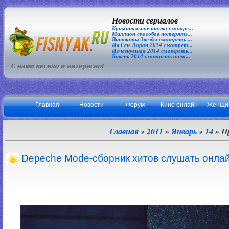
Новости сериалов
Криминальное чтиво смотре...
Миллион способов потерять...
Виноваты Звезды смотреть ...
Ив Сен-Лоран 2014 смотрет...
Исчезнувшая 2014 смотреть...
Бивень 2014 смотреть онла...
Главная
Новости
Форум
Кино онлайн
Женщи
Главная
»
2011
»
Январь
»
14
» П
Depeche Mode-сборник хитов слушать онла