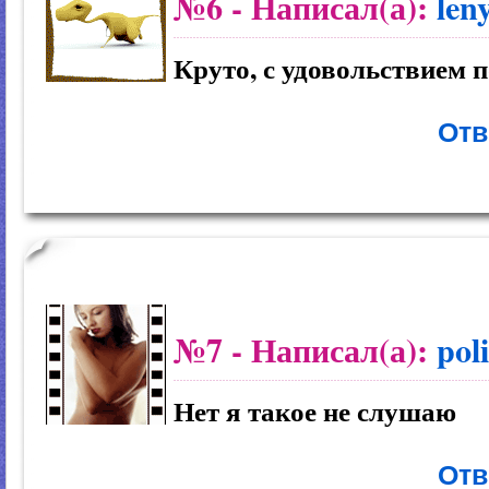
№6
- Написал(а):
len
Круто, с удовольствием
Отв
№7
- Написал(а):
pol
Нет я такое не слушаю
Отв