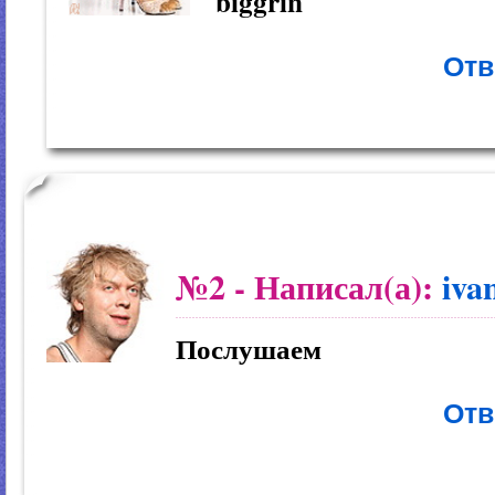
Отв
№2
- Написал(а):
iva
Послушаем
Отв