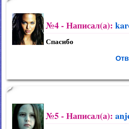
№4
- Написал(а):
kar
Спасибо
Отв
№5
- Написал(а):
anj