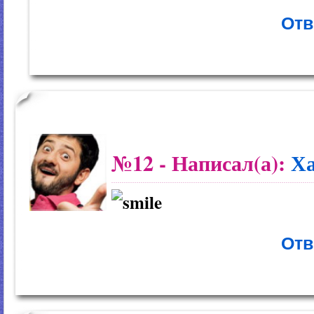
Отв
№12
- Написал(а):
Ха
Отв