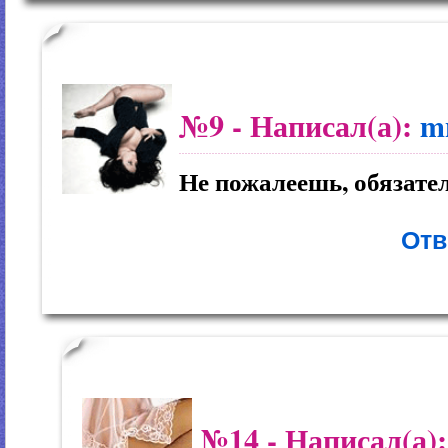
№9
- Написал(а):
m
Не пожалеешь, обязате
Отв
№14
- Написал(а)