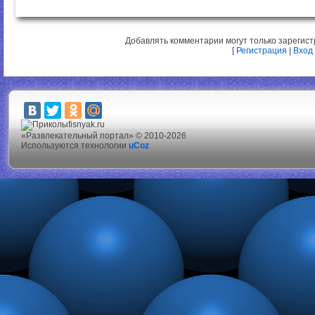
Добавлять комментарии могут только зарегис
[
Регистрация
|
Вход
fisnyak.ru
«Развлекательный портал» © 2010-2026
Используются технологии
uCoz