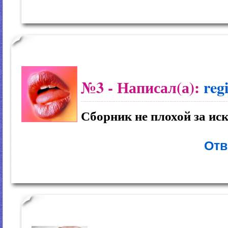
№3
- Написал(а):
reg
Сборник не плохой за ис
Отв