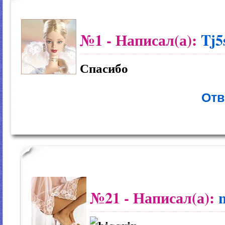
№1
- Написал(а):
Tj
Спасибо
Отв
№21
- Написал(а):