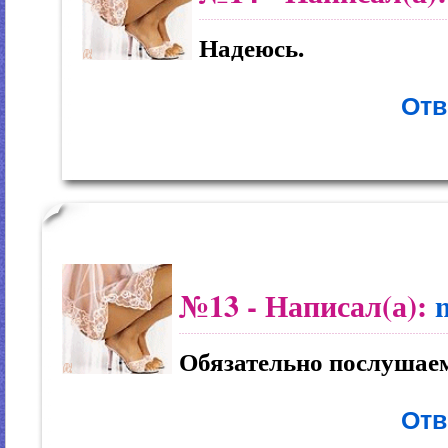
Надеюсь.
Отв
№13
- Написал(а):
Обязательно послушае
Отв