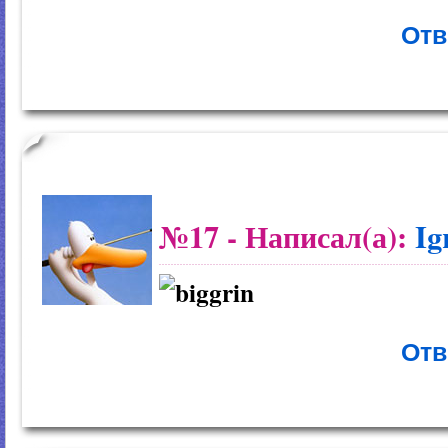
Отв
№17
- Написал(а):
Ig
Отв