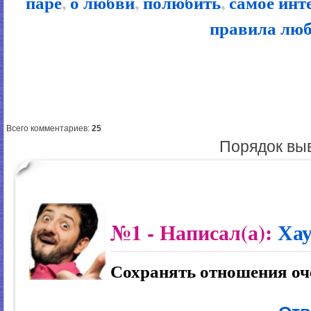
паре
,
о любви
,
полюбить
,
самое инт
правила лю
Всего комментариев
:
25
Порядок вы
№1
- Написал(а):
Хау
Сохранять отношения оче