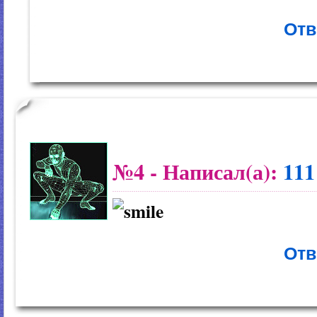
Отв
№4
- Написал(а):
111
Отв