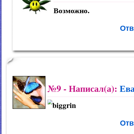
Возможно.
Отв
№9
- Написал(а):
Ев
Отв