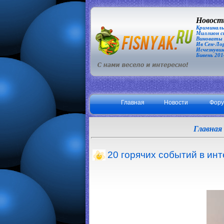
Новости
Криминаль
Миллион сп
Виноваты З
Ив Сен-Лор
Исчезнувша
Бивень 201
Главная
Новости
Фор
Главная
20 горячих событий в инт