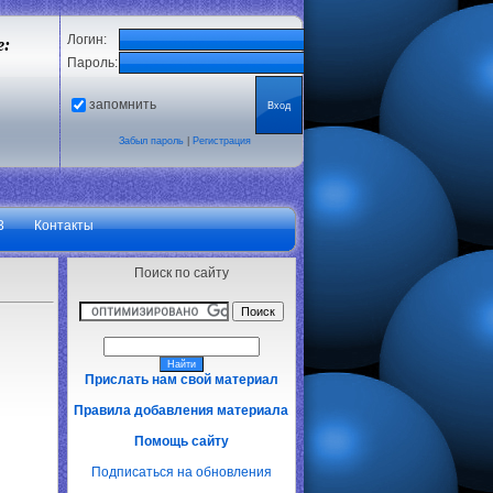
Логин:
е:
Пароль:
запомнить
Забыл пароль
|
Регистрация
3
Контакты
Поиск по сайту
Прислать нам свой материал
Правила добавления материала
Помощь сайту
Подписаться на обновления