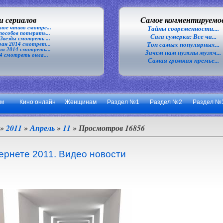
 сериалов
Самое комментируемо
ное чтиво смотре...
Тайны современности....
особов потерять...
Сага сумерки: Все ча...
везды смотреть ...
Топ самых популярных...
ан 2014 смотрет...
я 2014 смотреть...
Зачем нам нужны мужч...
4 смотреть онла...
Самая громкая премье...
ум
Кино онлайн
Женщинам
Раздел №1
Раздел №2
Раздел №
»
2011
»
Апрель
»
11
» Просмотров 16856
ернете 2011. Видео новости