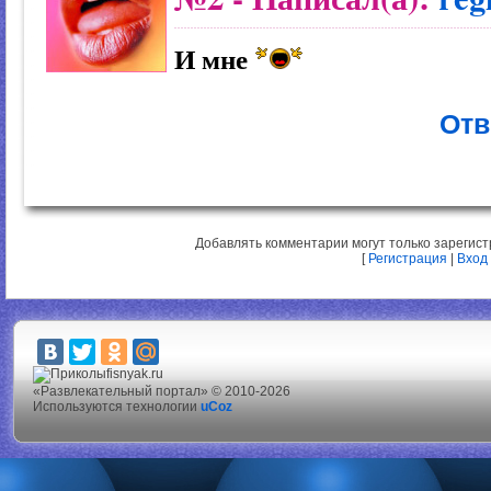
И мне
Отв
Добавлять комментарии могут только зарегис
[
Регистрация
|
Вход
fisnyak.ru
«Развлекательный портал» © 2010-2026
Используются технологии
uCoz