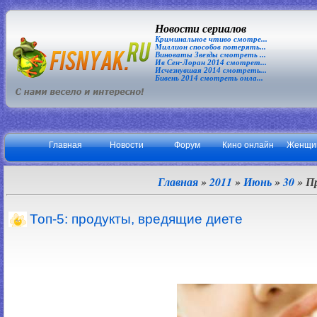
Новости сериалов
Криминальное чтиво смотре...
Миллион способов потерять...
Виноваты Звезды смотреть ...
Ив Сен-Лоран 2014 смотрет...
Исчезнувшая 2014 смотреть...
Бивень 2014 смотреть онла...
Главная
Новости
Форум
Кино онлайн
Женщи
Главная
»
2011
»
Июнь
»
30
» П
Топ-5: продукты, вредящие диете