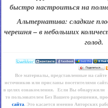
быстро настроиться на полн
Альтернатива:
сладкие пло
черешня – в небольших количе
голод.
Поделиться…
Все материалы, представленные на сайт
источников или присланы посетителями сайт
в целях ознакомления. Если Вы обнаружили 
то пользователем
Без Вашего разрешения, про
сайта
. Это касается именно Авторских рабо