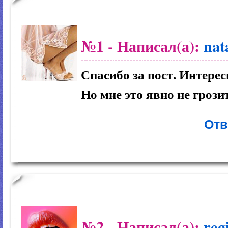
№1
- Написал(а):
nat
Спасибо за пост. Интерес
Но мне это явно не грози
Отв
№2
- Написал(а):
reg