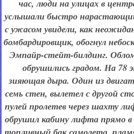
час, люди на улицах в цент
услышали быстро нарастающий 
с ужасом увидели, как неожидан
бомбардировщик, обогнул небоск
Эмпайр-стейт-билдинг. Облом
обрушились градом. На 78 
зияющая дыра. Один из двигат
семь стен, вылетел с другой сто
пулей пролетев через шахту лиф
обрушил кабину лифта прямо в п
топливный бак самолета, плам