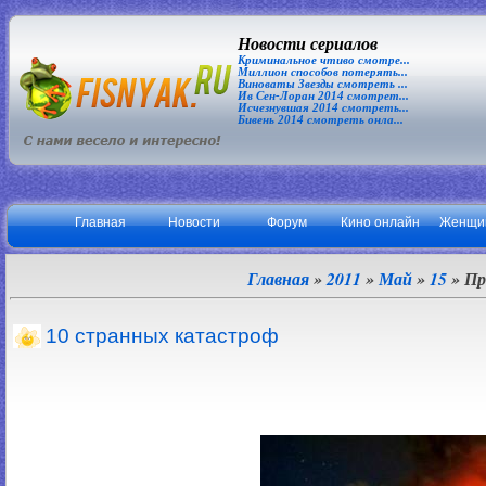
Новости сериалов
Криминальное чтиво смотре...
Миллион способов потерять...
Виноваты Звезды смотреть ...
Ив Сен-Лоран 2014 смотрет...
Исчезнувшая 2014 смотреть...
Бивень 2014 смотреть онла...
Главная
Новости
Форум
Кино онлайн
Женщи
Главная
»
2011
»
Май
»
15
» Пр
10 странных катастроф