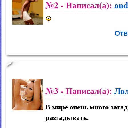
№2
- Написал(а):
and
Отв
№3
- Написал(а):
Ло
В мире очень много зага
разгадывать.