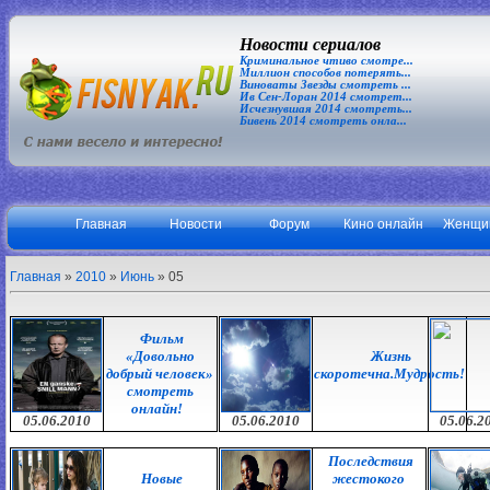
Новости сериалов
Криминальное чтиво смотре...
Миллион способов потерять...
Виноваты Звезды смотреть ...
Ив Сен-Лоран 2014 смотрет...
Исчезнувшая 2014 смотреть...
Бивень 2014 смотреть онла...
Главная
Новости
Форум
Кино онлайн
Женщи
Главная
»
2010
»
Июнь
»
05
Фильм
«Довольно
Жизнь
добрый человек»
скоротечна.Мудрость!
смотреть
онлайн!
05.06.2010
05.06.2010
05.06.2
Последствия
Новые
жестокого