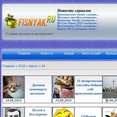
Новости сериалов
Криминальное чтиво смотре...
Миллион способов потерять...
Виноваты Звезды смотреть ...
Ив Сен-Лоран 2014 смотрет...
Исчезнувшая 2014 смотреть...
Бивень 2014 смотреть онла...
Главная
Новости
Форум
Кино онлайн
Женщи
Главная
»
2010
»
Август
»
10
10 экстремальных
Дневник
способов добавить
потеющего
себе
москвича
привлекательности
10.08.2010
10.08.2010
10.08.2
Полет в
бессмертие
ГАИшник