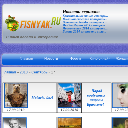
Новости сериалов
Криминальное чтиво смотре...
Миллион способов потерять...
Виноваты Звезды смотреть ...
Ив Сен-Лоран 2014 смотрет...
Исчезнувшая 2014 смотреть...
Бивень 2014 смотреть онла...
Главная
Новости
Форум
Кино онлайн
Женщи
Главная
»
2010
»
Сентябрь
»
17
Парад
воздушных
Медведь-йог!
шаров в
Брюсселе!
17.09.2010
17.09.2010
17.09.2