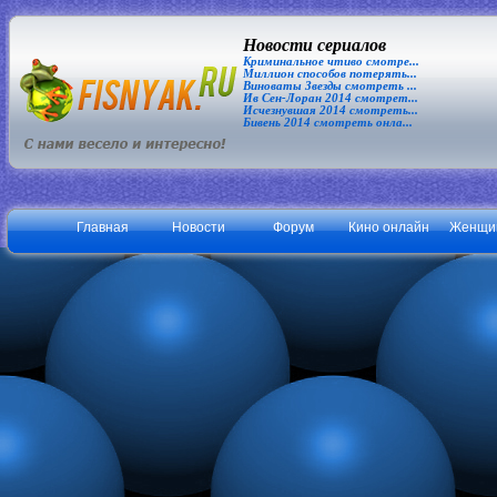
Новости сериалов
Криминальное чтиво смотре...
Миллион способов потерять...
Виноваты Звезды смотреть ...
Ив Сен-Лоран 2014 смотрет...
Исчезнувшая 2014 смотреть...
Бивень 2014 смотреть онла...
Главная
Новости
Форум
Кино онлайн
Женщи