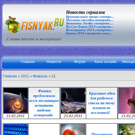
Новости сериалов
Криминальное чтиво смотре...
Миллион способов потерять...
Виноваты Звезды смотреть ...
Ив Сен-Лоран 2014 смотрет...
Исчезнувшая 2014 смотреть...
Бивень 2014 смотреть онла...
Главная
Новости
Форум
Кино онлайн
Женщи
Главная
»
2011
»
Февраль
»
21
Физики
Красивые обои
предложили
для рабочего
всем желающим
стола на тему
испытать
планет во
падение
вселенной!
астероида
21.02.2011
21.02.2011
21.02.2
Прыгающие