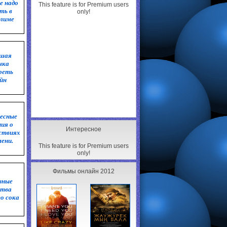
е надо
This feature is for Premium users
ть в
only!
лиме
ошая
чка
реть
йн
есные
ния о
Интересное
ствиях
мени.
This feature is for Premium users
only!
Фильмы онлайн 2012
зные
ства
го сока