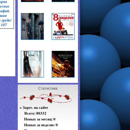
орка
еских
афий.
ивая
 грудь!
 107
Статистика
»
Зарег. на сайте
Всего:
80332
Новых за месяц: 0
Новых за неделю: 0