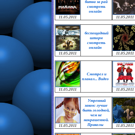
битва за рай
смотреть
онлайн
11.05.2011
11.05.2011
беспощадный
шторм
смотреть
онлайн
11.05.2011
11.05.2011
Смотрел и
плакал... Видео
11.05.2011
11.05.2011
Утренний
закон: лучше
быть голодной,
чем не
накрашенной.
Приколы
11.05.2011
11.05.2011