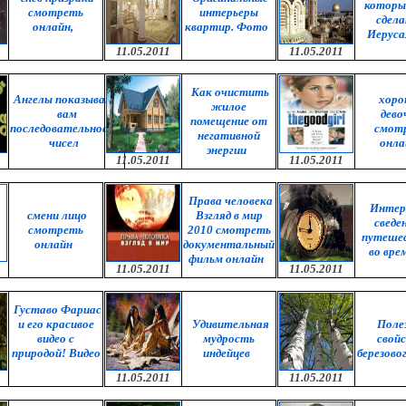
которы
смотреть
интерьеры
сдела
онлайн,
квартир. Фото
Иеруса
11.05.2011
11.05.2011
Как очистить
Ангелы показывают
хор
жилое
вам
дево
помещение от
последовательности
смот
негативной
чисел
онла
энергии
11.05.2011
11.05.2011
Права человека
Интер
смени лицо
Взгляд в мир
сведе
смотреть
2010 смотреть
путеше
онлайн
документальный
во вре
фильм онлайн
11.05.2011
11.05.2011
Густаво Фариас
и его красивое
Удивительная
Поле
видео с
мудрость
свой
природой! Видео
индейцев
березово
11.05.2011
11.05.2011