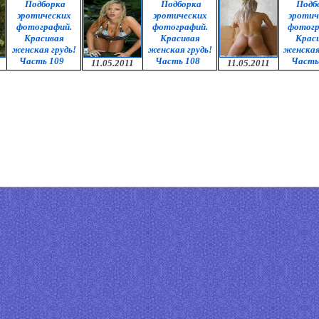
Подборка
Подборка
Подб
эротических
эротических
эротич
фотографий.
фотографий.
фотогр
Красивая
Красивая
Крас
женская грудь!
женская грудь!
женская
Часть 109
Часть 108
Часть
11.05.2011
11.05.2011