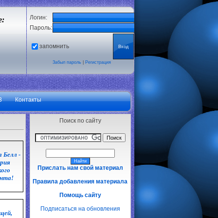
Логин:
е:
Пароль:
запомнить
Забыл пароль
|
Регистрация
3
Контакты
Поиск по сайту
 Белл -
рия
Прислать нам свой материал
кого
нта!
Правила добавления материала
Помощь сайту
Подписаться на обновления
щей,