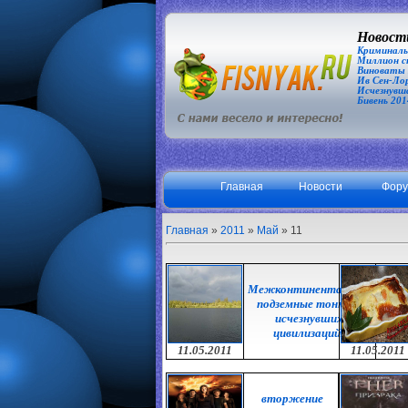
Новости
Криминаль
Миллион сп
Виноваты З
Ив Сен-Лор
Исчезнувша
Бивень 201
Главная
Новости
Фор
Главная
»
2011
»
Май
»
11
Межконтинентальные
подземные тоннели
исчезнувших
цивилизаций
11.05.2011
11.05.2011
вторжение