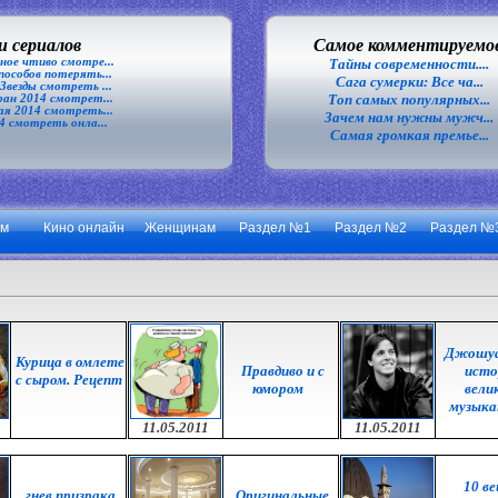
 сериалов
Самое комментируемо
ное чтиво смотре...
Тайны современности....
особов потерять...
Сага сумерки: Все ча...
везды смотреть ...
Топ самых популярных...
ан 2014 смотрет...
я 2014 смотреть...
Зачем нам нужны мужч...
4 смотреть онла...
Самая громкая премье...
ум
Кино онлайн
Женщинам
Раздел №1
Раздел №2
Раздел №
Джошуа
Курица в омлете
Правдиво и с
исто
с сыром. Рецепт
юмором
вели
музыка
11.05.2011
11.05.2011
10 ве
гнев призрака
Оригинальные