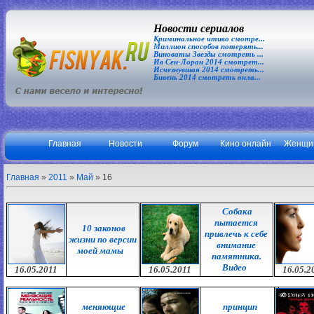
Новости сериалов
Криминальное чтиво смотре...
Миллион способов потерять...
Виноваты Звезды смотреть ...
Ив Сен-Лоран 2014 смотрет...
Исчезнувшая 2014 смотреть...
Бивень 2014 смотреть онла...
Главная
Новости
Форум
Кино онлайн
Женщи
Главная
»
2011
»
Май
»
16
Собака
пытается
10 законов
привлечь к себе
жизни по версии
внимание
моей мамы
памятника.
Видео
16.05.2011
16.05.2011
16.05.2
меняющие
принцип