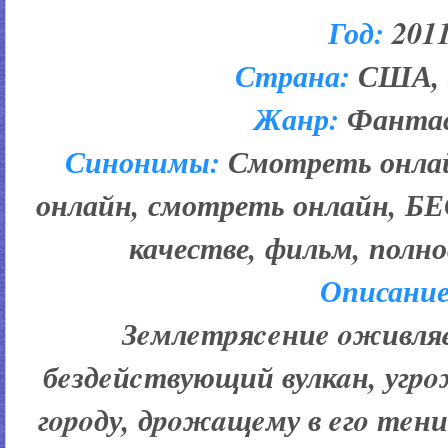
Год:
201
Страна:
США, 
Жанр:
Фанта
Синонимы:
Смотреть онлай
онлайн, смотреть онлайн, Б
качестве, фильм, полн
Описание
Зeмлeтpяceниe oживляe
бeздeйcтвующий вулкaн, уг
гopoду, дpoжaщeму в eгo тeн