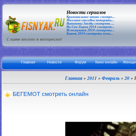
Новости сериалов
Криминальное чтиво смотре...
Миллион способов потерять...
Виноваты Звезды смотреть ...
Ив Сен-Лоран 2014 смотрет...
Исчезнувшая 2014 смотреть...
Бивень 2014 смотреть онла...
Главная
Новости
Форум
Кино онлайн
Женщи
Главная
»
2011
»
Февраль
»
20
» 
БЕГЕМОТ смотреть онлайн