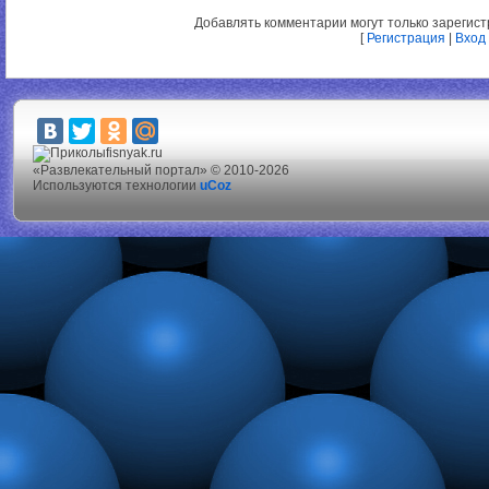
Добавлять комментарии могут только зарегис
[
Регистрация
|
Вход
fisnyak.ru
«Развлекательный портал» © 2010-2026
Используются технологии
uCoz