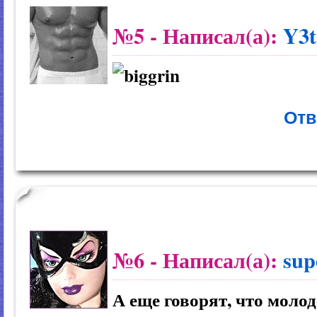
№5
- Написал(а):
Y3
Отв
№6
- Написал(а):
sup
А еще говорят, что моло