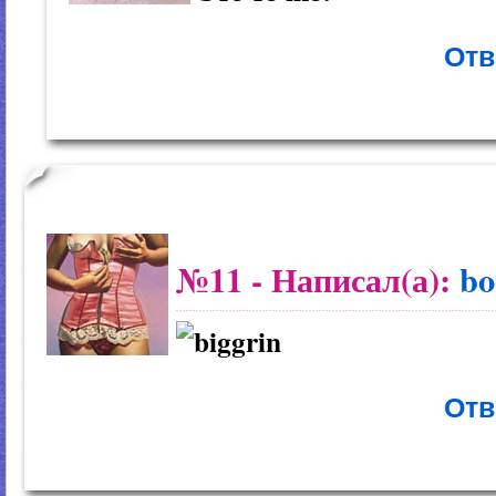
Отв
№11
- Написал(а):
bo
Отв