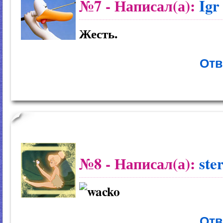
№7
- Написал(а):
Igr
Жесть.
Отв
№8
- Написал(а):
ste
Отв