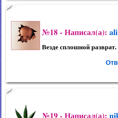
№18
- Написал(а):
al
Везде сплошной разврат.
Отв
№19
- Написал(а):
ni