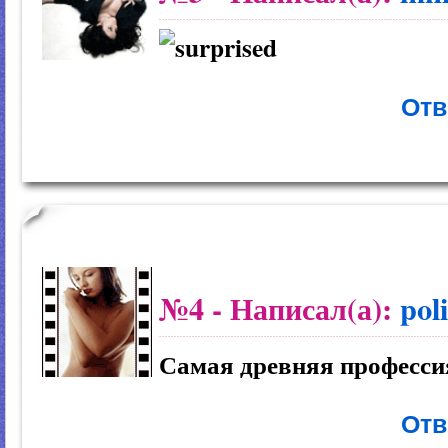
Отв
№4
- Написал(а):
pol
Самая древняя професси
Отв