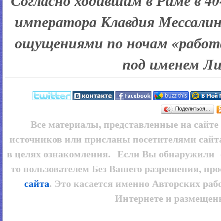
Согласно ходившим в Риме в 40-е
императора Клавдия Мессалин
ощущениями по ночам «работа
под именем Ли
Поделиться…
Все материалы, представленные на сайт
источников или присланы посетителями сайт
в целях ознакомления. Если Вы обнаружили 
то пользователем
Без Вашего разрешения, про
сайта
. Это касается именно Авторских рабо
Интернете и размещенн