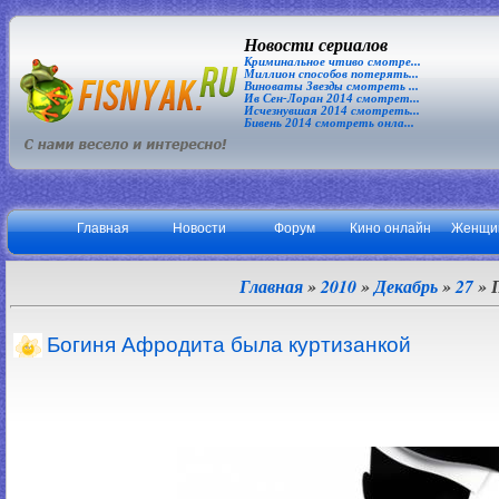
Новости сериалов
Криминальное чтиво смотре...
Миллион способов потерять...
Виноваты Звезды смотреть ...
Ив Сен-Лоран 2014 смотрет...
Исчезнувшая 2014 смотреть...
Бивень 2014 смотреть онла...
Главная
Новости
Форум
Кино онлайн
Женщи
Главная
»
2010
»
Декабрь
»
27
» 
Богиня Афродита была куртизанкой