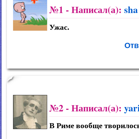
№1
- Написал(а):
sha
Ужас.
Отв
№2
- Написал(а):
yar
В Риме вообще творилось