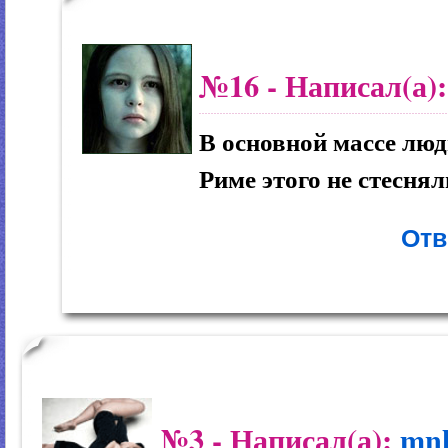
№16
- Написал(а)
В основной массе люди
Риме этого не стеснял
Отв
№3
- Написал(а):
mn