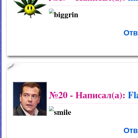
Отв
№20
- Написал(а):
Fl
Отв