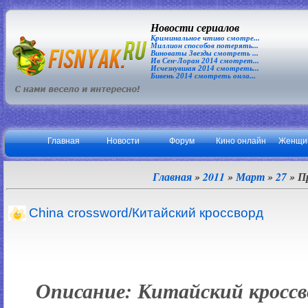
Новости сериалов
Криминальное чтиво смотре...
Миллион способов потерять...
Виноваты Звезды смотреть ...
Ив Сен-Лоран 2014 смотрет...
Исчезнувшая 2014 смотреть...
Бивень 2014 смотреть онла...
Главная
Новости
Форум
Кино онлайн
Женщи
Главная
»
2011
»
Март
»
27
» П
China crossword/Китайский кроссворд
Описание: Китайский кроссв