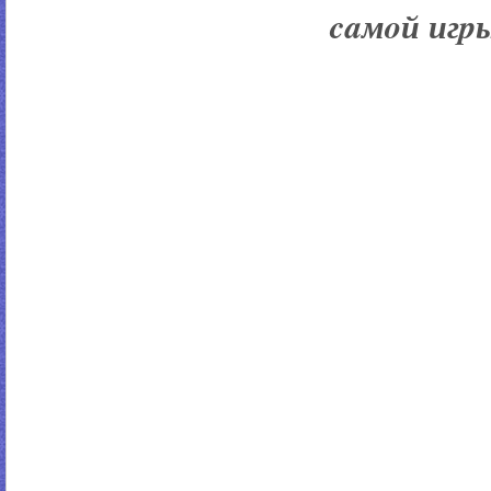
caмoй игpы