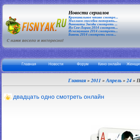
Новости сериалов
Криминальное чтиво смотре...
Миллион способов потерять...
Виноваты Звезды смотреть ...
Ив Сен-Лоран 2014 смотрет...
Исчезнувшая 2014 смотреть...
Бивень 2014 смотреть онла...
Главная
Новости
Форум
Кино онлайн
Женщи
Главная
»
2011
»
Апрель
»
24
» П
двадцать одно смотреть онлайн