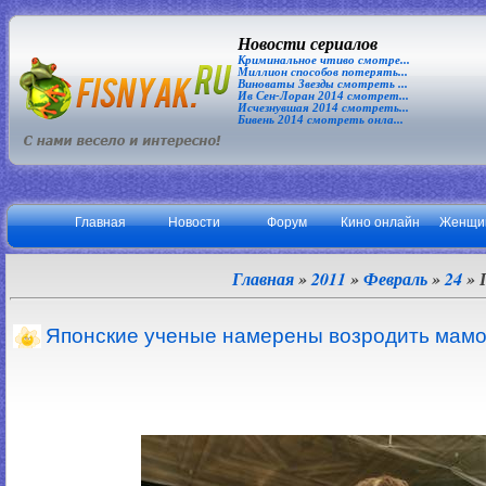
Новости сериалов
Криминальное чтиво смотре...
Миллион способов потерять...
Виноваты Звезды смотреть ...
Ив Сен-Лоран 2014 смотрет...
Исчезнувшая 2014 смотреть...
Бивень 2014 смотреть онла...
Главная
Новости
Форум
Кино онлайн
Женщи
Главная
»
2011
»
Февраль
»
24
» 
Японские ученые намерены возродить мамо