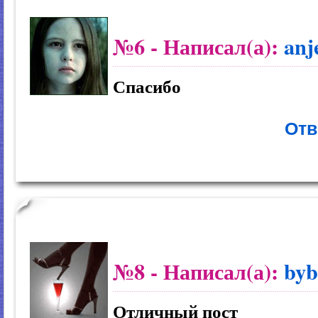
№6
- Написал(а):
anj
Спасибо
Отв
№8
- Написал(а):
byb
Отличный пост