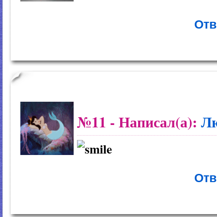
Отв
№11
- Написал(а):
Л
Отв