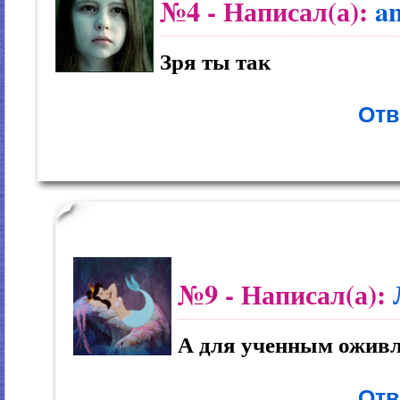
№4
- Написал(а):
an
Зря ты так
Отв
№9
- Написал(а):
А для ученным ожив
Отв