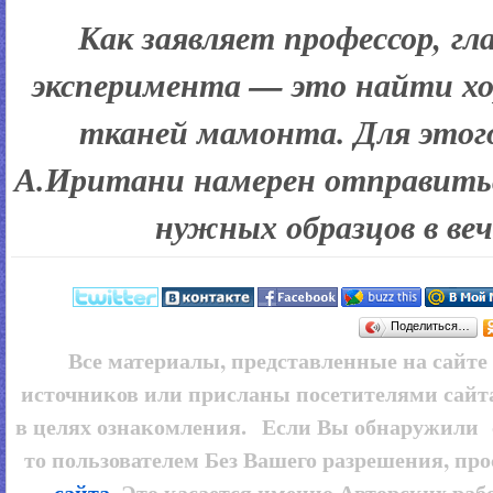
Как заявляет профессор, гл
эксперимента — это найти хо
тканей мамонта. Для это
А.Иритани намерен отправитьс
нужных образцов в ве
Поделиться…
Все материалы, представленные на сайт
источников или присланы посетителями сайт
в целях ознакомления. Если Вы обнаружили 
то пользователем
Без Вашего разрешения, про
сайта
. Это касается именно Авторских рабо