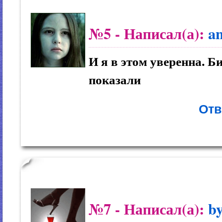
№5
- Написал(а):
an
И я в этом уверенна. Б
показали
Отв
№7
- Написал(а):
b