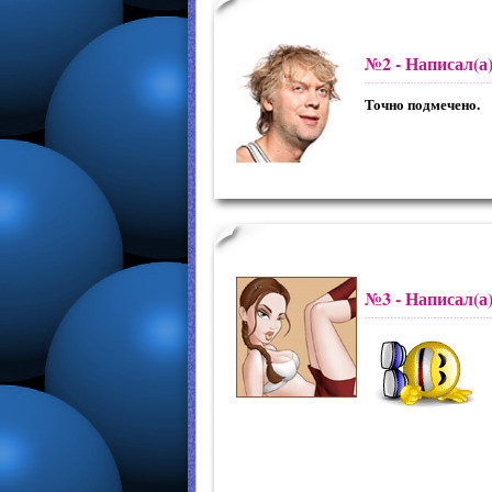
№2
- Написал(а
Точно подмечено.
№3
- Написал(а