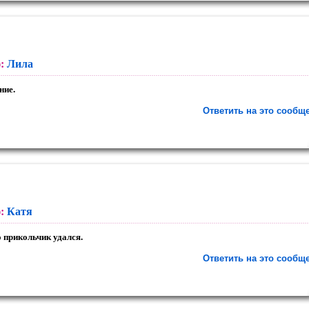
):
Лила
ние.
Ответить на это сообщ
):
Катя
 прикольчик удался.
Ответить на это сообщ