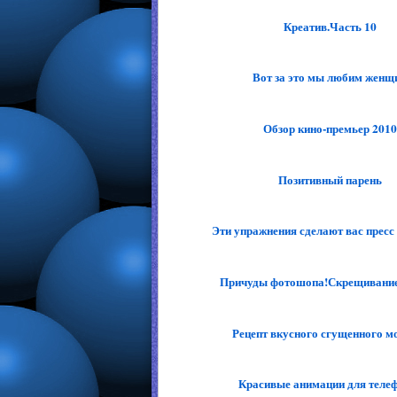
Креатив.Часть 10
Вот за это мы любим женщ
Обзор кино-премьер 2010
Позитивный парень
Эти упражнения сделают вас пресс 
Причуды фотошопа!Скрещивание 
Рецепт вкусного сгущенного м
Красивые анимации для теле