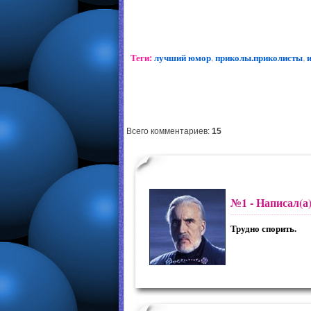
Теги:
лучший юмор
,
приколы.приколисты
,
Всего комментариев
:
15
№1
- Написал(а
Трудно спорить.