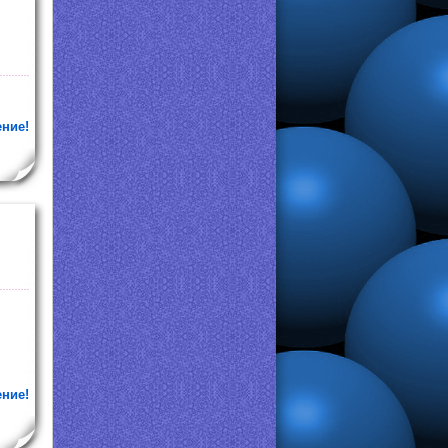
ение!
ение!