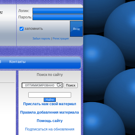
Логин:
е:
Пароль:
запомнить
Забыл пароль
|
Регистрация
3
Контакты
Поиск по сайту
Прислать нам свой материал
Правила добавления материала
Помощь сайту
Подписаться на обновления