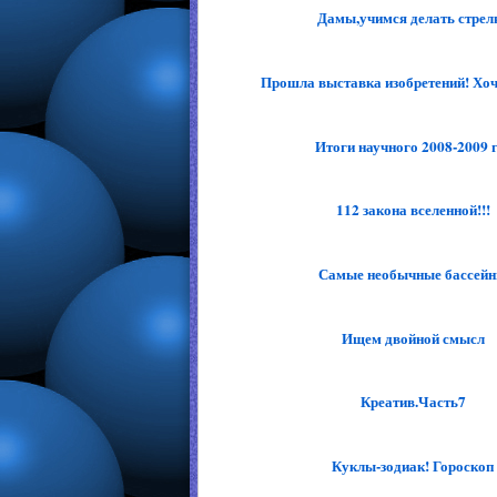
Дамы,учимся делать стрел
Прошла выставка изобретений! Хоче
Итоги научного 2008-2009 г
112 закона вселенной!!!
Самые необычные бассей
Ищем двойной смысл
Креатив.Часть7
Куклы-зодиак! Гороскоп