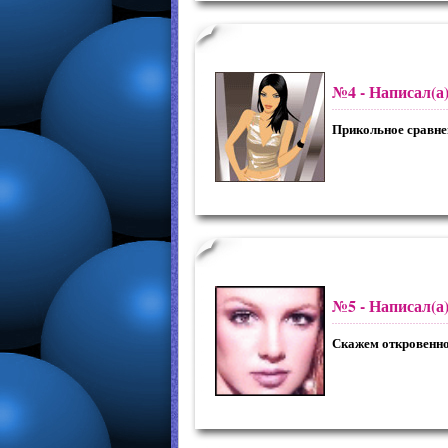
№4
- Написал(а
Прикольное сравне
№5
- Написал(а
Скажем откровенно