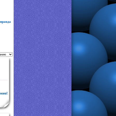
 правда
ение!