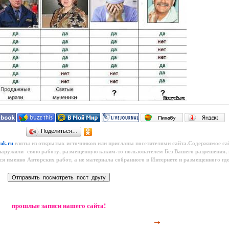
Поделиться…
yak.ru
взяты из открытых источников или присланы посетителями сайта.Содержимое са
наружили свою работу, размещенную каким-то пользователем
Без Вашего разрешения,
тся именно Авторских работ, а не материала собранного в Интернете и размещенного где
прошлые записи нашего сайта!