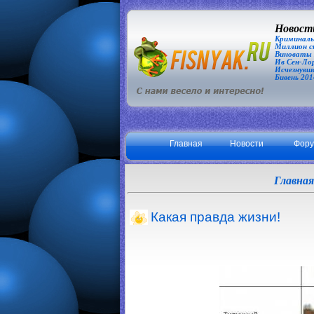
Новости
Криминаль
Миллион сп
Виноваты З
Ив Сен-Лор
Исчезнувша
Бивень 201
Главная
Новости
Фор
Главная
Какая правда жизни!