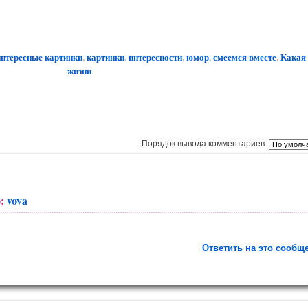
интересные картинки
,
картинки
,
интересности
,
юмор
,
смеемся вместе
,
Какая
жизни
Порядок вывода комментариев:
):
vova
Ответить на это сообщ