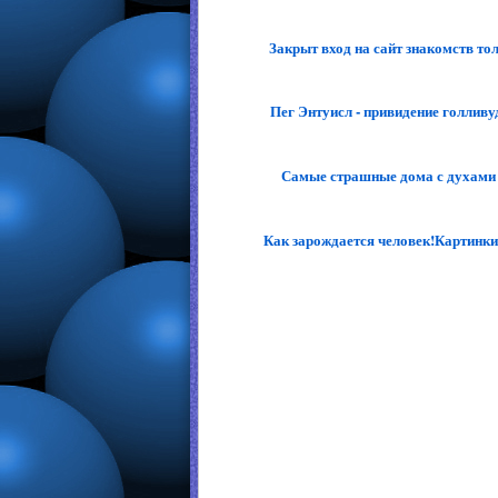
Закрыт вход на сайт знакомств толс
Пег Энтуисл - привидение голливудс
Самые страшные дома с духами 
Как зарождается человек!Картинки 