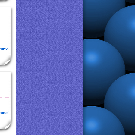
ение!
ение!