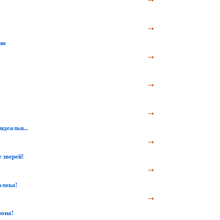
ин
идеальн...
зверей!
олока!
фона!