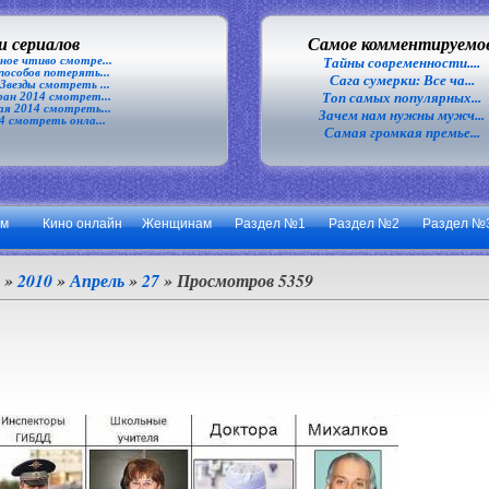
 сериалов
Самое комментируемо
ное чтиво смотре...
Тайны современности....
особов потерять...
Сага сумерки: Все ча...
везды смотреть ...
Топ самых популярных...
ан 2014 смотрет...
я 2014 смотреть...
Зачем нам нужны мужч...
4 смотреть онла...
Самая громкая премье...
ум
Кино онлайн
Женщинам
Раздел №1
Раздел №2
Раздел №
»
2010
»
Апрель
»
27
» Просмотров 5359