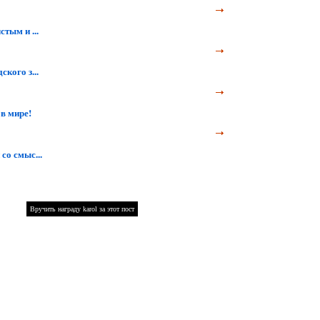
тым и ...
кого з...
в мире!
со смыс...