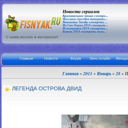
Новости сериалов
Криминальное чтиво смотре...
Миллион способов потерять...
Виноваты Звезды смотреть ...
Ив Сен-Лоран 2014 смотрет...
Исчезнувшая 2014 смотреть...
Бивень 2014 смотреть онла...
Главная
Новости
Форум
Кино онлайн
Женщи
Главная
»
2011
»
Январь
»
28
» П
ЛЕГЕНДА ОСТРОВА ДВИД