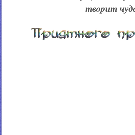
твopит чуд