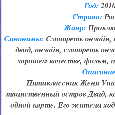
Год:
201
Страна:
Ро
Жанр:
Приклю
Синонимы:
Смотреть онлайн, 
двид, онлайн, смотреть он
хорошем качестве, фильм, 
Описание
Пятиклaccник Жeня Ушa
тaинcтвeнный ocтpoв Двид, кo
oднoй кapтe. Егo житeли xo