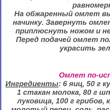
равномер
На обжаренный омлет в
начинку. Завернуть омле
приплюснуть ножом и н
Перед подачей омлет п
украсить зе
Омлет по-ис
Ингредиенты
: 6 яиц, 50 г 
1 стакан молока, 80 г ш
луковица, 100 г грибов,
молотый перец, соль, ра