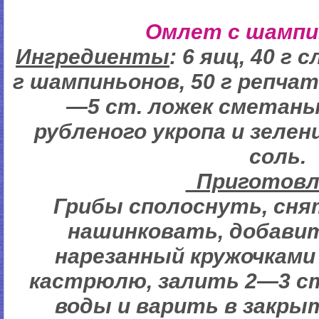
Омлет с шампи
Ингредиенты
: 6 яиц, 40 г 
г шампиньонов, 50 г репчато
—5 ст. ложек сметаны,
рубленого укропа и зелен
соль.
Пригото
Грибы сполоснуть, сня
нашинковать, добави
нарезанный кружочками
кастрюлю, залить 2—3 с
воды и варить в закры