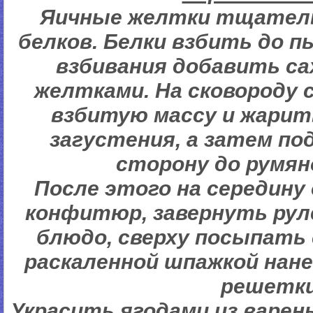
Яичные желтки тщател
белков. Белки взбить до п
взбивания добавить са
желтками. На сковороду
взбитую массу и жарит
загустения, а затем п
сторону до румяно
После этого на середин
конфитюр, завернуть рул
блюдо, сверху посыпать 
раскаленной шпажкой нане
решетки
Украсить ягодами из варен