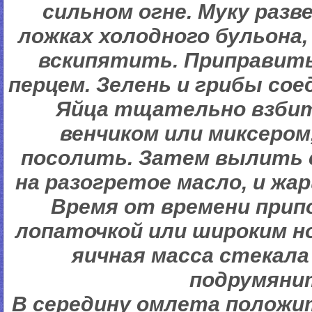
сильном огне. Муку разв
ложках холодного бульона,
вскипятить. Приправить
перцем. Зелень и грибы со
Яйца тщательно взбит
венчиком или миксером,
посолить. Затем вылить с
на разогретое масло, и жар
Время от времени при
лопаточкой или широким н
яичная масса стекала 
подрумяни
В середину омлета положи