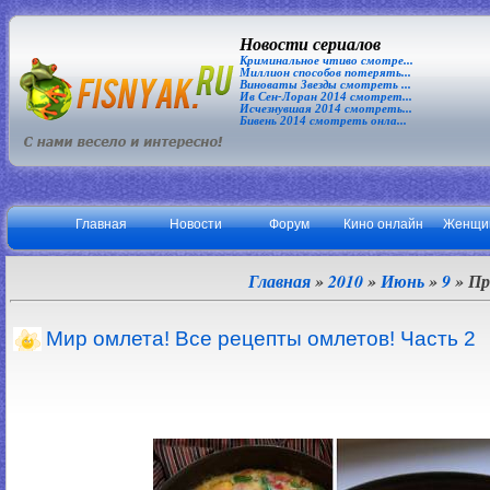
Новости сериалов
Криминальное чтиво смотре...
Миллион способов потерять...
Виноваты Звезды смотреть ...
Ив Сен-Лоран 2014 смотрет...
Исчезнувшая 2014 смотреть...
Бивень 2014 смотреть онла...
Главная
Новости
Форум
Кино онлайн
Женщи
Главная
»
2010
»
Июнь
»
9
» Пр
Мир омлета! Все рецепты омлетов! Часть 2