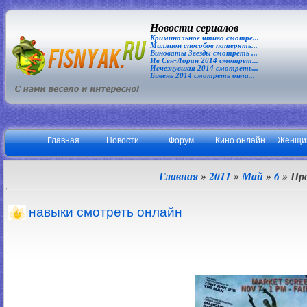
Новости сериалов
Криминальное чтиво смотре...
Миллион способов потерять...
Виноваты Звезды смотреть ...
Ив Сен-Лоран 2014 смотрет...
Исчезнувшая 2014 смотреть...
Бивень 2014 смотреть онла...
Главная
Новости
Форум
Кино онлайн
Женщи
Главная
»
2011
»
Май
»
6
» Пр
навыки смотреть онлайн