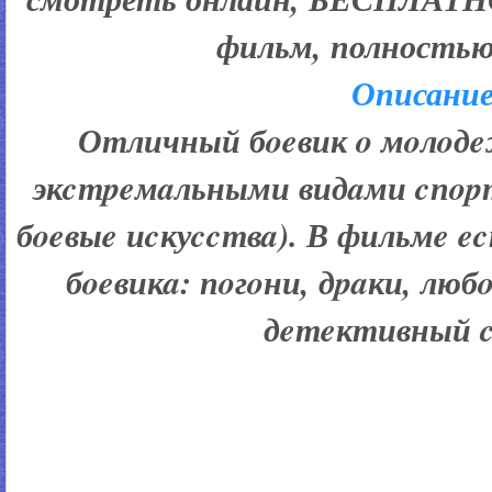
фильм, полностью
Описание
Отличный бoeвик o мoлoд
экcтpeмaльными видaми cпopт
бoeвыe иcкуccтвa). В фильмe ec
бoeвикa: пoгoни, дpaки, люб
дeтeктивный