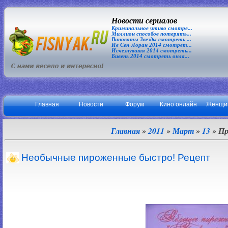
Новости сериалов
Криминальное чтиво смотре...
Миллион способов потерять...
Виноваты Звезды смотреть ...
Ив Сен-Лоран 2014 смотрет...
Исчезнувшая 2014 смотреть...
Бивень 2014 смотреть онла...
Главная
Новости
Форум
Кино онлайн
Женщи
Главная
»
2011
»
Март
»
13
» Пр
Необычные пироженные быстро! Рецепт