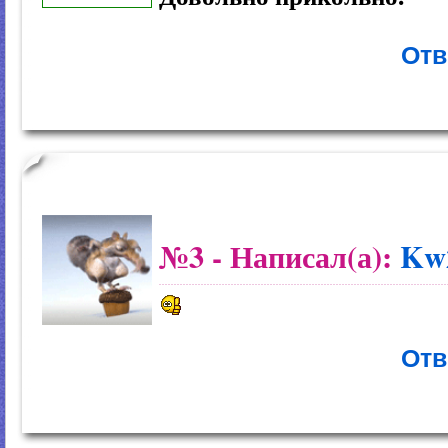
Отв
№3
- Написал(а):
Kw
Отв