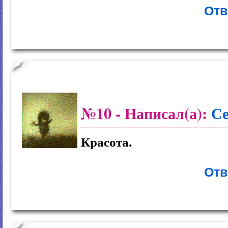
Отв
№10
- Написал(а):
С
Красота.
Отв