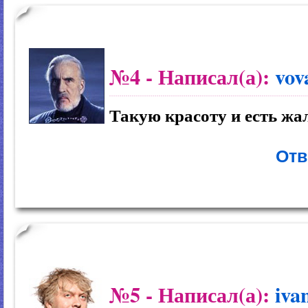
№4
- Написал(а):
vov
Такую красоту и есть жа
Отв
№5
- Написал(а):
iva