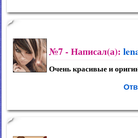
№7
- Написал(а):
len
Очень красивые и ориги
Отв