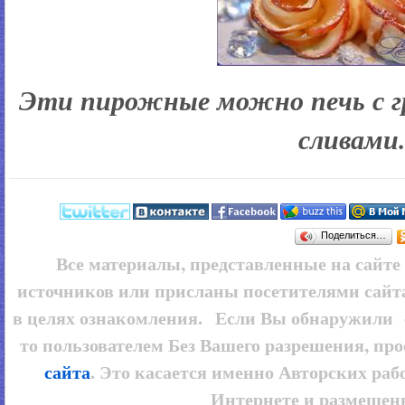
Эти пирожные можно печь с г
сливами
Поделиться…
Все материалы, представленные на сайт
источников или присланы посетителями сайт
в целях ознакомления. Если Вы обнаружили 
то пользователем
Без Вашего разрешения, про
сайта
. Это касается именно Авторских рабо
Интернете и размещенн