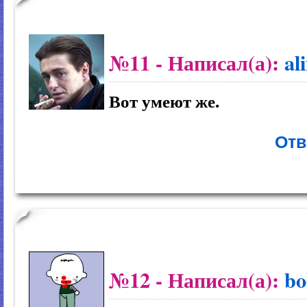
№11
- Написал(а):
al
Вот умеют же.
Отв
№12
- Написал(а):
bo