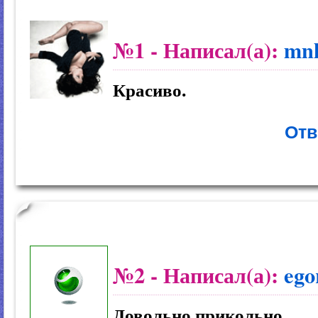
№1
- Написал(а):
mn
Красиво.
Отв
№2
- Написал(а):
ego
Довольно прикольно.