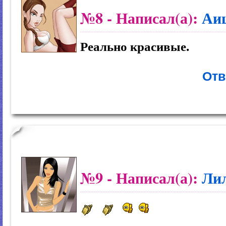
№8
- Написал(а):
Аи
Реально красивые.
Отв
№9
- Написал(а):
Ли