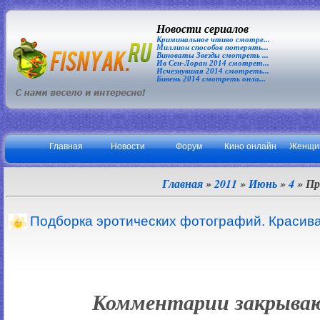
Новости сериалов
Криминальное чтиво смотре...
Миллион способов потерять...
Виноваты Звезды смотреть ...
Ив Сен-Лоран 2014 смотрет...
Исчезнувшая 2014 смотреть...
Бивень 2014 смотреть онла...
Главная
Новости
Форум
Кино онлайн
Женщи
Главная
»
2011
»
Июнь
»
4
» Пр
Подборка эротических фотографий. Красивая
Комментарии закрыва