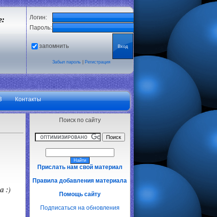
Логин:
е:
Пароль:
запомнить
Забыл пароль
|
Регистрация
3
Контакты
Поиск по сайту
Прислать нам свой материал
Правила добавления материала
 :)
Помощь сайту
Подписаться на обновления