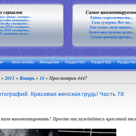
 сериалов
Самое комментируемо
ное чтиво смотре...
Тайны современности....
особов потерять...
Сага сумерки: Все ча...
везды смотреть ...
Топ самых популярных...
ан 2014 смотрет...
я 2014 смотреть...
Зачем нам нужны мужч...
4 смотреть онла...
Самая громкая премье...
ум
Кино онлайн
Женщинам
Раздел №1
Раздел №2
Раздел №
»
2011
»
Январь
»
16
» Просмотров 4447
тографий. Красивая женская грудь! Часть 78
тут комментировать? Просто наслаждайтесь красотой тела