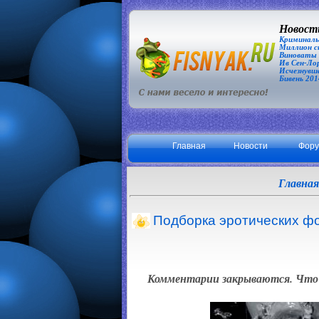
Новости
Криминаль
Миллион сп
Виноваты З
Ив Сен-Лор
Исчезнувша
Бивень 201
Главная
Новости
Фор
Главная
Подборка эротических фо
Комментарии закрываются. Что 