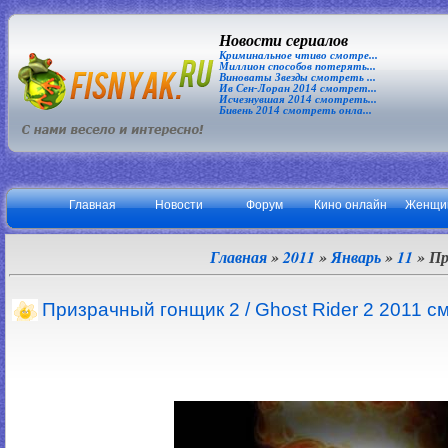
Новости сериалов
Криминальное чтиво смотре...
Миллион способов потерять...
Виноваты Звезды смотреть ...
Ив Сен-Лоран 2014 смотрет...
Исчезнувшая 2014 смотреть...
Бивень 2014 смотреть онла...
Главная
Новости
Форум
Кино онлайн
Женщи
Главная
»
2011
»
Январь
»
11
» Пр
Призрачный гонщик 2 / Ghost Rider 2 2011 с