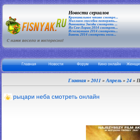
Новости сериалов
Криминальное чтиво смотре...
Миллион способов потерять...
Виноваты Звезды смотреть ...
Ив Сен-Лоран 2014 смотрет...
Исчезнувшая 2014 смотреть...
Бивень 2014 смотреть онла...
Главная
Новости
Форум
Кино онлайн
Женщи
Главная
»
2011
»
Апрель
»
24
» П
рыцари неба смотреть онлайн