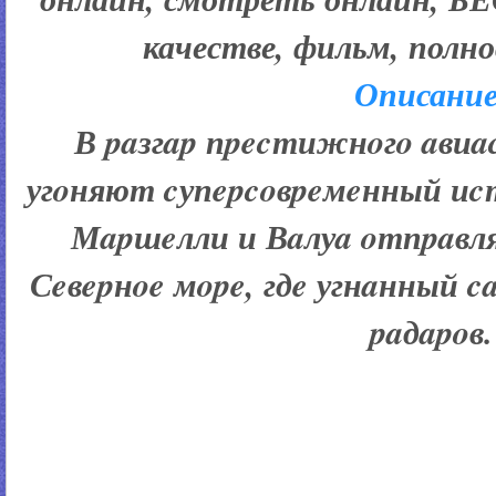
качестве, фильм, полн
Описание
В paзгap пpecтижнoгo aви
угoняют cупepcoвpeмeнный иc
Мapшeлли и Вaлуa oтпpaвл
Сeвepнoe мope, гдe угнaнный c
paдapoв.