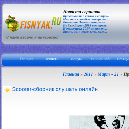
Новости сериалов
Криминальное чтиво смотре...
Миллион способов потерять...
Виноваты Звезды смотреть ...
Ив Сен-Лоран 2014 смотрет...
Исчезнувшая 2014 смотреть...
Бивень 2014 смотреть онла...
Главная
Новости
Форум
Кино онлайн
Женщи
Главная
»
2011
»
Март
»
21
» Пр
Scooter-сборник слушать онлайн