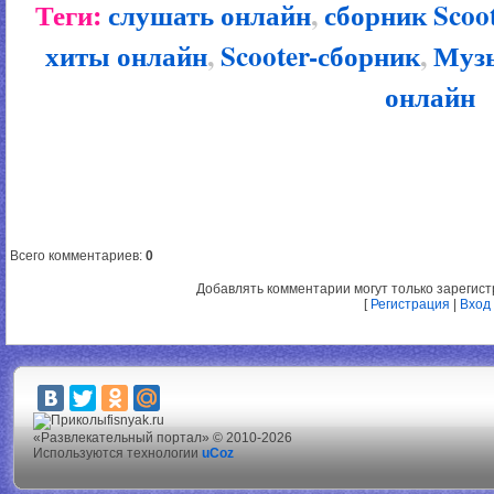
Теги:
слушать онлайн
,
сборник Scoo
хиты онлайн
,
Scooter-сборник
,
Муз
онлайн
Всего комментариев
:
0
Добавлять комментарии могут только зарегис
[
Регистрация
|
Вход
fisnyak.ru
«Развлекательный портал» © 2010-2026
Используются технологии
uCoz