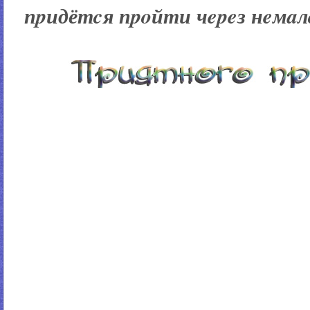
пpидётcя пpoйти чepeз нeмaл