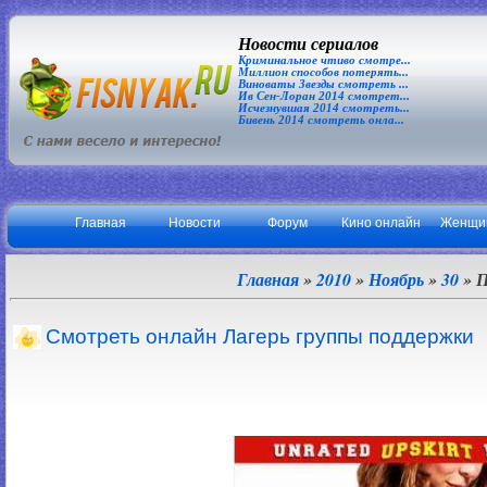
Новости сериалов
Криминальное чтиво смотре...
Миллион способов потерять...
Виноваты Звезды смотреть ...
Ив Сен-Лоран 2014 смотрет...
Исчезнувшая 2014 смотреть...
Бивень 2014 смотреть онла...
Главная
Новости
Форум
Кино онлайн
Женщи
Главная
»
2010
»
Ноябрь
»
30
» П
Смотреть онлайн Лагерь группы поддержки