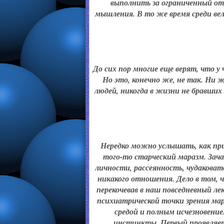
выполнить за ограниченный отр
мышления. В то же время среди ве
До сих пор многие еще верят, что у
Но это, конечно же, не так. Ни 
людей, никогда в жизни не бравших 
Нередко можно услышать, как при
того-то старческий маразм. Зач
личности, рассеянность, чудакова
никакого отношения. Дело в том,
перекочевав в наш повседневный ле
психиатрической точки зрения ма
средой и полным исчезновени
инстинкты. Первый проявляет