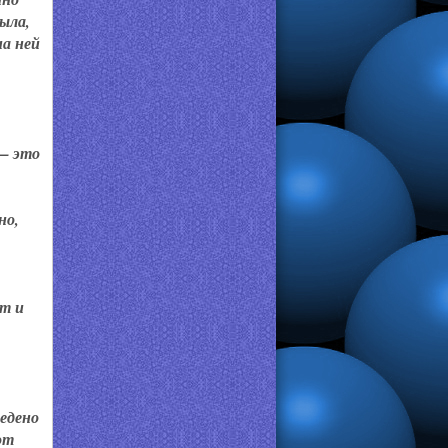
ыла,
на ней
— это
но,
т и
едено
от