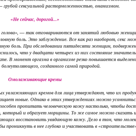
 — грубой сексуальной расторможенностью, онанизмом.
«Не сейчас, дорогой...»
лит голова», — так отговариваются от занятий любовью женщ
ловную боль. Это заблуждение. Все как раз наоборот, секс мо
ловную боль. При обследовании пятидесяти женщин, подверже
снилось, что у двадцати четырех из них состояние значител
те. В момент оргазма в организме резко повышается выделен
болеутоляющего, созданного самой природой.
Омолаживающие кремы
ых увлажняющих кремов для лица утверждают, что их проду
ащает новые. Однако в этих утверждениях можно усомнитьс
способен пропитать человеческую кожу настолько, чтобы дост
о, который и образует морщины. То же самое можно сказать и
гающих восстановить увядающую кожу. Дело в том, что моле
бы проникнуть в нее глубоко и участвовать в «строительстве»