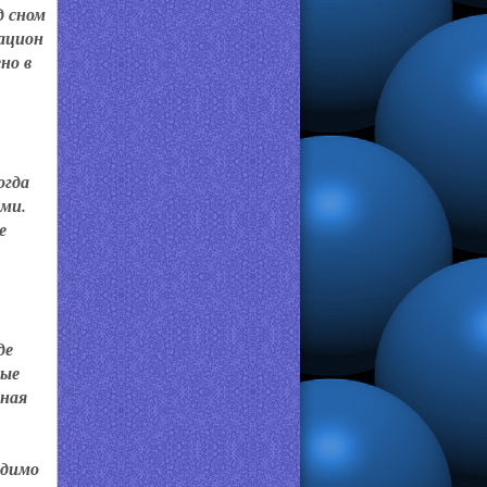
д сном
рацион
но в
огда
ами.
е
де
ные
ьная
одимо