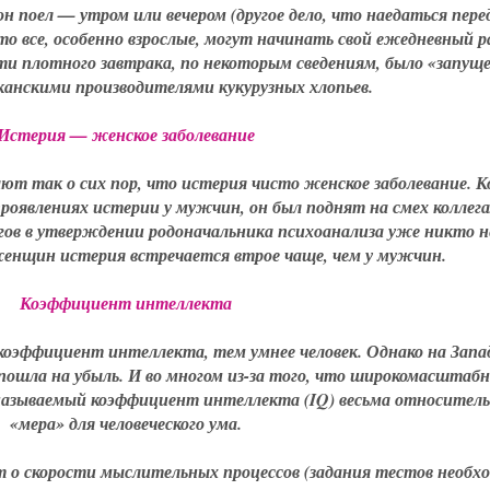
он поел — утром или вечером (другое дело, что наедаться пере
то все, особенно взрослые, могут начинать свой ежедневный 
ти плотного завтрака, по некоторым сведениям, было «запуще
анскими производителями кукурузных хлопьев.
Истерия — женское заболевание
ют так о сих пор, что истерия чисто женское заболевание. К
проявлениях истерии у мужчин, он был поднят на смех коллег
огов в утверждении родоначальника психоанализа уже никто н
 женщин истерия встречается втрое чаще, чем у мужчин.
Коэффициент интеллекта
оэффициент интеллекта, тем умнее человек. Однако на Запа
ошла на убыль. И во многом из-за того, что широкомасштаб
 называемый коэффициент интеллекта (IQ) весьма относител
«мера» для человеческого ума.
т о скорости мыслительных процессов (задания тестов необх