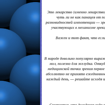
Это лекарство (именно лекарство
чуть ли не как панацея от п
разновидностей импотенции — эр
участвующих в механизме эрекц
Важен и тот факт, что если
В народе довольно популярно выраж
мол, полезно для желудка. Отку
медицинской точки зрения первое
абсолютно не принято ежедневное
каждый день, — решайте исходя и
Считается, что дождевая вода о