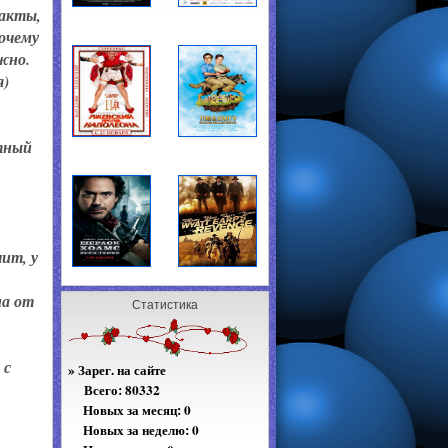
факты,
почему
жно.
я)
тный
ит, у
на от
Статистика
 с
»
Зарег. на сайте
Всего:
80332
Новых за месяц: 0
Новых за неделю: 0