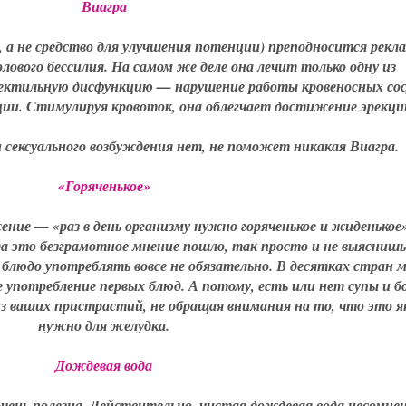
Виагра
, а не средство для улучшения потенции) преподносится рекл
олового бессилия. На самом же деле она лечит только одну из
ектильную дисфункцию — нарушение работы кровеносных сос
ии. Стимулируя кровоток, она облегчает достижение эрекци
 сексуального возбуждения нет, не поможет никакая Виагра.
«Горяченькое»
ение — «раз в день организму нужно горяченькое и жиденькое»
да это безграмотное мнение пошло, так просто и не выяснишь
 блюдо употреблять вовсе не обязательно. В десятках стран 
 употребление первых блюд. А потому, есть или нет супы и 
з ваших пристрастий, не обращая внимания на то, что это я
нужно для желудка.
Дождевая вода
чень полезна. Действительно, чистая дождевая вода несомне