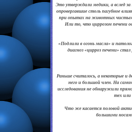
Это утверждали медики, а вслед за
опровергавшие столь пагубное влия
при опытах на животных чистым 
Или то, что циррозом печени о
«Подлили в огонь масла» и патол
диагноз «цирроз печени» стал
Раньше считалось, а некоторые и д
него и большой член. На сам
исследования не обнаружили прямо
тех или
Что же касается половой актив
большими носами