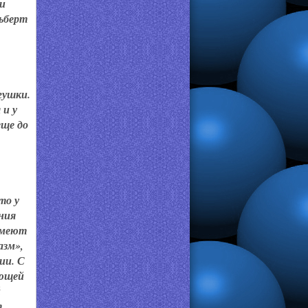
ти
ьберт
гушки.
 и у
еще до
то у
ния
имеют
азм»,
ии. С
ающей
й
т