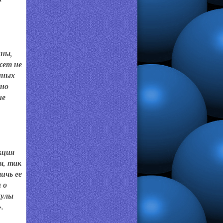
ины,
жет не
нных
ьно
ие
кция
я, так
ичь ее
 о
кулы
.