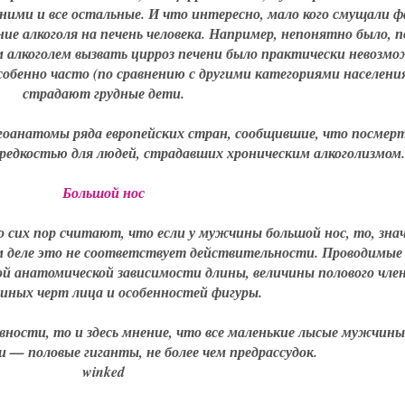
 ними и все остальные. И что интересно, мало кого смущали 
ние алкоголя на печень человека. Например, непонятно было, 
алкоголем вызвать цирроз печени было практически невозмо
собенно часто (по сравнению с другими категориями населени
страдают грудные дети.
огоанатомы ряда европейских стран, сообщившие, что посмер
 редкостью для людей, страдавших хроническим алкоголизмом.
Большой нос
о сих пор считают, что если у мужчины большой нос, то, знач
ом деле это не соответствует действительности. Проводимые
й анатомической зависимости длины, величины полового чле
 иных черт лица и особенностей фигуры.
ности, то и здесь мнение, что все маленькие лысые мужчины
 — половые гиганты, не более чем предрассудок.
winked