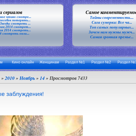
 сериалов
Самое комментируемо
ное чтиво смотре...
Тайны современности....
особов потерять...
Сага сумерки: Все ча...
везды смотреть ...
Топ самых популярных...
ан 2014 смотрет...
я 2014 смотреть...
Зачем нам нужны мужч...
4 смотреть онла...
Самая громкая премье...
ум
Кино онлайн
Женщинам
Раздел №1
Раздел №2
Раздел №
»
2010
»
Ноябрь
»
14
» Просмотров 7433
ые заблуждения!