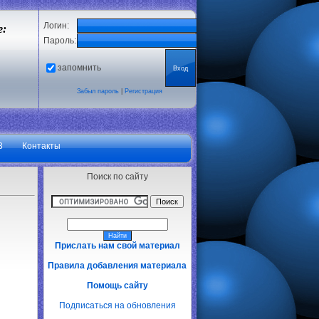
Логин:
е:
Пароль:
запомнить
Забыл пароль
|
Регистрация
3
Контакты
Поиск по сайту
Прислать нам свой материал
Правила добавления материала
Помощь сайту
Подписаться на обновления