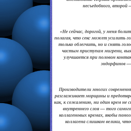
несъедобного, второй
«Не сейчас, дорогой, у меня бо
полагая, что секс может усилить го
только облегчить, но и снять го
частым приступам мигрени, выя
улучшается при половом контак
эндорфинов — 
Производители многих современн
разглаживает морщины и предотвр
как, к сожалению, ни один крем не 
внутреннего слоя — того самог
коллагеновых кремах, якобы помо
коллагена слишком велики, что