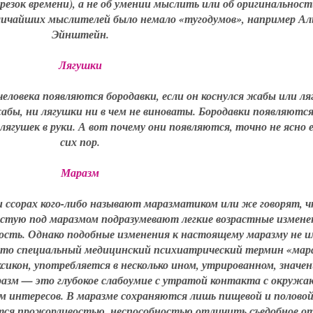
езок времени), а не об умении мыслить или об оригинальнос
личайших мыслителей было немало «тугодумов», например Ал
Эйнштейн.
Лягушки
 человека появляются бородавки, если он коснулся жабы или ля
жабы, ни лягушки ни в чем не виноваты. Бородавки появляются
лягушек в руки. А вот почему они появляются, точно не ясно 
сих пор.
Маразм
 ссорах кого-либо называют маразматиком или же говорят, ч
астую под маразмом подразумевают легкие возрастные измене
тость. Однако подобные изменения к настоящему маразму не 
 что специальный медицинский психиатрический термин «мар
ксикон, употребляется в несколько ином, утрированном, значен
разм — это глубокое слабоумие с утратой контакта с окруж
ем интересов. В маразме сохраняются лишь пищевой и полово
ся прожорливостью, неспособностью отличить съедобное о