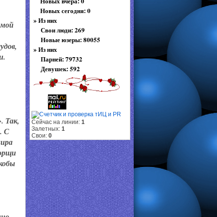
Новых вчера: 0
Новых сегодня: 0
»
Из них
амой
Свои люди: 269
Новые юзеры: 80055
удов,
»
Из них
и.
Парней: 79732
Девушек: 592
. Так,
Сейчас на линии:
1
Залетных:
1
. С
Свои:
0
мира
борщи
кобы
нно