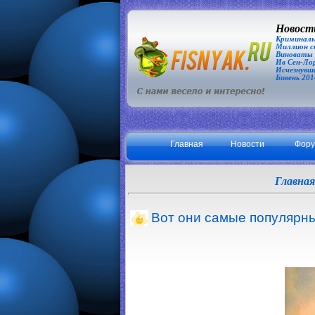
Новости
Криминаль
Миллион сп
Виноваты З
Ив Сен-Лор
Исчезнувша
Бивень 201
Главная
Новости
Фор
Главная
Вот они самые популярн