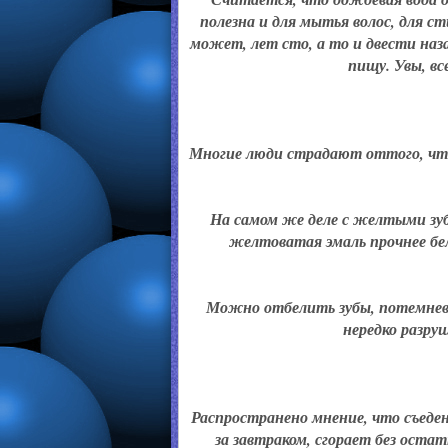
полезна и для мытья волос, для с
может, лет сто, а то и двести наз
пищу. Увы, вс
Многие люди страдают оттого, что
На самом же деле с желтыми зуб
желтоватая эмаль прочнее бе
Можно отбелить зубы, потемневш
нередко разру
Распространено мнение, что съеден
за завтраком, сгорает без оста