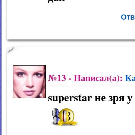
Отв
№13
- Написал(а):
К
superstar не зря 