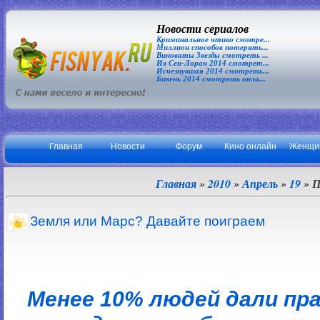
Новости сериалов
Криминальное чтиво смотре...
Миллион способов потерять...
Виноваты Звезды смотреть ...
Ив Сен-Лоран 2014 смотрет...
Исчезнувшая 2014 смотреть...
Бивень 2014 смотреть онла...
Главная
Новости
Форум
Кино онлайн
Женщи
Главная
»
2010
»
Апрель
»
19
» П
Земля или Марс? Давайте поиграем
Менее 10% людей дали пр