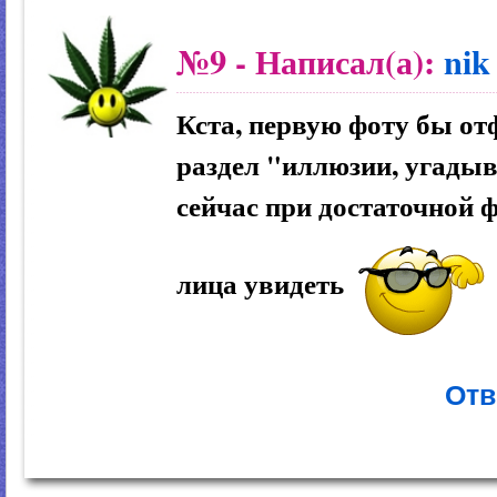
№9
- Написал(а):
nik
Кста, первую фоту бы от
раздел "иллюзии, угадыв
сейчас при достаточной 
лица увидеть
Отв