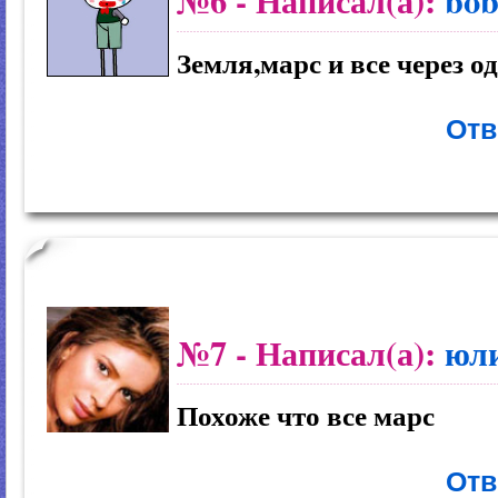
№6
- Написал(а):
bob
Земля,марс и все через о
Отв
№7
- Написал(а):
юл
Похоже что все марс
Отв