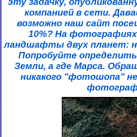
эту задачку, опубликован
компанией в сети. Дав
возможно наш сайт пос
10%? На фотографиях
ландшафты двух планет: н
Попробуйте определить
Земли, а где Марса. Обр
никакого "фотошопа" н
фотограф