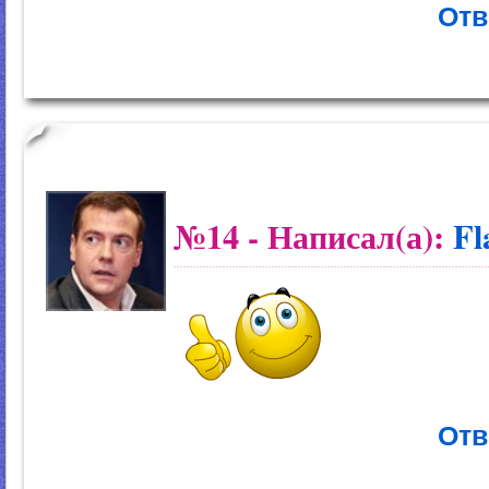
Отв
№14
- Написал(а):
Fl
Отв