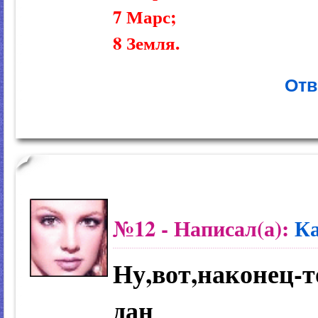
7 Марс;
8 Земля.
Отв
№12
- Написал(а):
К
Ну,вот,наконец-т
дан