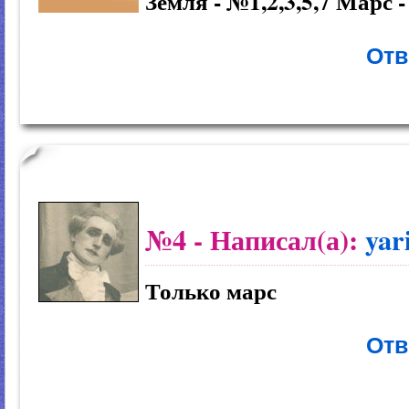
Земля - №1,2,3,5,7 Марс -
Отв
№4
- Написал(а):
yar
Только марс
Отв