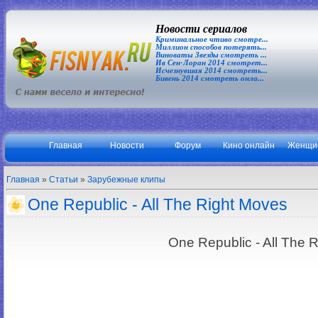
Новости сериалов
Криминальное чтиво смотре...
Миллион способов потерять...
Виноваты Звезды смотреть ...
Ив Сен-Лоран 2014 смотрет...
Исчезнувшая 2014 смотреть...
Бивень 2014 смотреть онла...
Главная
Новости
Форум
Кино онлайн
Женщи
Главная
»
Статьи
»
Зарубежные клипы
One Republic - All The Right Moves
One Republic - All The 