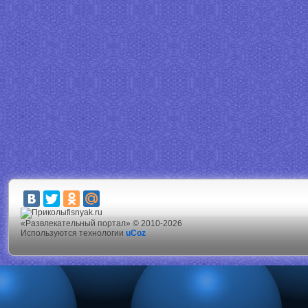
fisnyak.ru
«Развлекательный портал» © 2010-2026
Используются технологии
uCoz